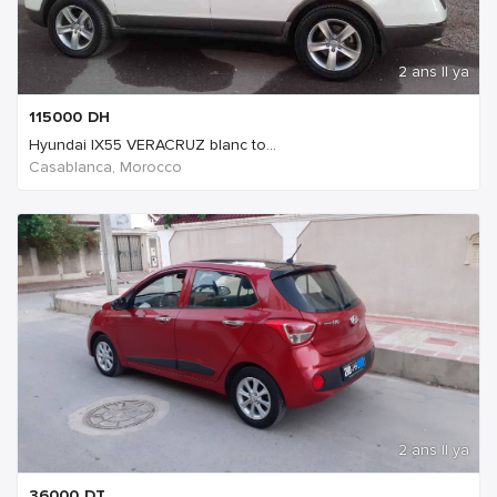
2 ans Il ya
115000
DH
Hyundai IX55 VERACRUZ blanc to...
Casablanca, Morocco
2 ans Il ya
36000
DT