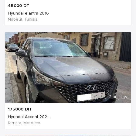
45000
DT
Hyundai elantra 2016
Nabeul‎, Tunisia
2 ans Il ya
175000
DH
Hyundai Accent 2021.
Kenitra, Morocco