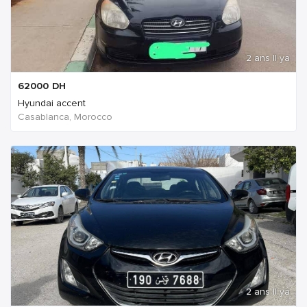
2 ans Il ya
62000
DH
Hyundai accent
Casablanca, Morocco
2 ans Il ya