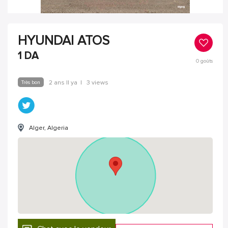
HYUNDAI ATOS
1
DA
0
goûts
Très bon
2 ans Il ya
|
3 views
Alger, Algeria