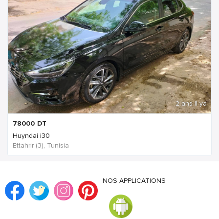
2 ans Il ya
78000
DT
Huyndai i30
Ettahrir (3), Tunisia
NOS APPLICATIONS