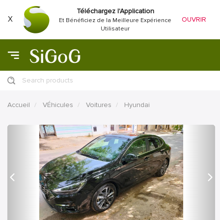
Téléchargez l'Application
X
OUVRIR
Et Bénéficiez de la Meilleure Expérience
Utilisateur
Search products
Accueil
VÉhicules
Voitures
Hyundai
précédent
Proc