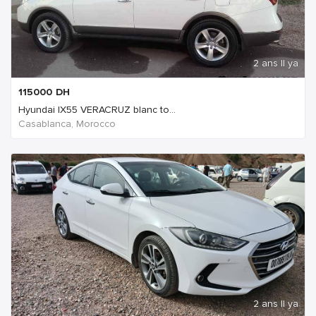
2 ans Il ya
115000
DH
Hyundai IX55 VERACRUZ blanc to...
Casablanca, Morocco
2 ans Il ya