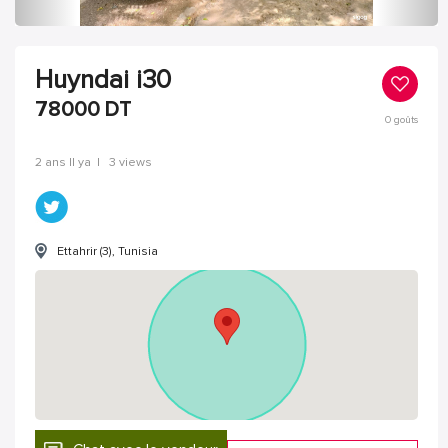
Huyndai i30
78000
DT
0
goûts
2 ans Il ya
|
3 views
Ettahrir (3), Tunisia