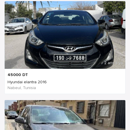
2 ans Il ya
45000
DT
Hyundai elantra 2016
Nabeul‎, Tunisia