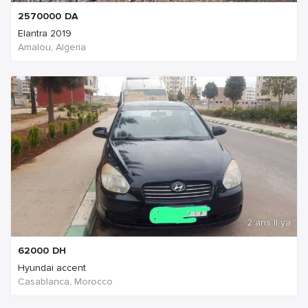
2570000
DA
Elantra 2019
Amalou, Algeria
2 ans Il ya
62000
DH
Hyundai accent
Casablanca, Morocco