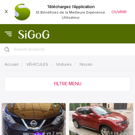
Téléchargez l'Application
X
OUVRIR
Et Bénéficiez de la Meilleure Expérience
Utilisateur
Search products
Accueil
VÉHICULES
Voitures
Nissan
FILTRE MENU
Il ya 2 ans
Il ya 2 ans