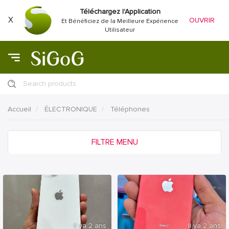
Téléchargez l'Application
X
OUVRIR
Et Bénéficiez de la Meilleure Expérience
Utilisateur
Search products
Accueil
ÉLECTRONIQUE
Téléphones
FILTRE MENU
Il ya 2 ans
Il ya 2 ans