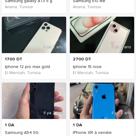
Samsung galaxy a73 5 g
Samsung s10 lite
Ariana, Tunisia
Ariana, Tunisia
Il ya 2 ans
Il ya 2 ans
1700
DT
2700
DT
Iphone 12 pro max gold
Iphone 15 rose
El Menzah, Tunisia
El Menzah, Tunisia
Il ya 2 ans
Il ya 2 ans
1
DA
1
DA
Samsung A54 5G
IPhone XR à vendre