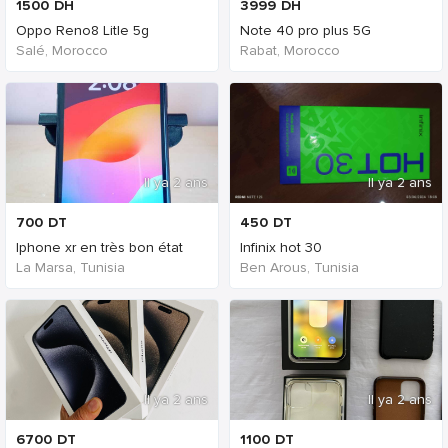
1500
DH
3999
DH
Oppo Reno8 Litle 5g
Note 40 pro plus 5G
Salé, Morocco
Rabat, Morocco
Il ya 2 ans
Il ya 2 ans
700
DT
450
DT
Iphone xr en très bon état
Infinix hot 30
La Marsa, Tunisia
Ben Arous, Tunisia
Il ya 2 ans
Il ya 2 ans
6700
DT
1100
DT