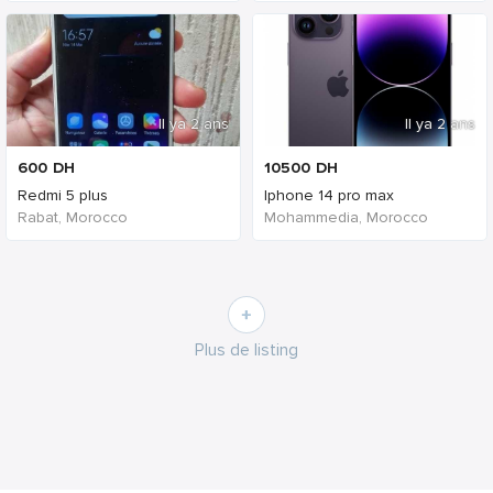
Il ya 2 ans
Il ya 2 ans
600
DH
10500
DH
Redmi 5 plus
Iphone 14 pro max
Rabat, Morocco
Mohammedia, Morocco
Plus de listing