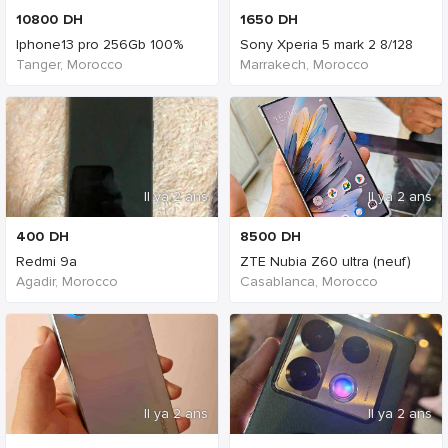
10800
DH
1650
DH
Iphone13 pro 256Gb 100%
Sony Xperia 5 mark 2 8/128
Tanger, Morocco
Marrakech, Morocco
Il ya 2 ans
Il ya 2 ans
400
DH
8500
DH
Redmi 9a
ZTE Nubia Z60 ultra (neuf)
Agadir, Morocco
Casablanca, Morocco
Il ya 2 ans
Il ya 2 ans