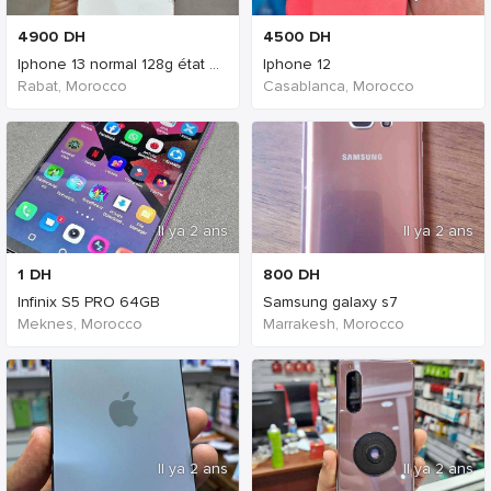
4900
DH
4500
DH
Iphone 13 normal 128g état 90%
Iphone 12
Rabat, Morocco
Casablanca, Morocco
Il ya 2 ans
Il ya 2 ans
1
DH
800
DH
Infinix S5 PRO 64GB
Samsung galaxy s7
Meknes, Morocco
Marrakesh, Morocco
Il ya 2 ans
Il ya 2 ans