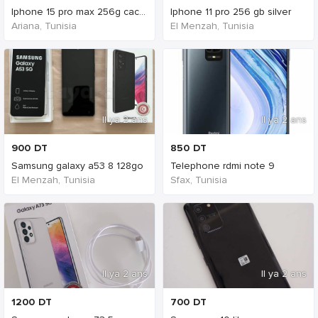
Iphone 15 pro max 256g cacheté
Iphone 11 pro 256 gb silver
Ariana, Tunisia
El Menzah, Tunisia
Il ya 2 ans
Il ya 2 ans
900
DT
850
DT
Samsung galaxy a53 8 128go
Telephone rdmi note 9
El Menzah, Tunisia
Sfax, Tunisia
Il ya 2 ans
Il ya 2 ans
1200
DT
700
DT