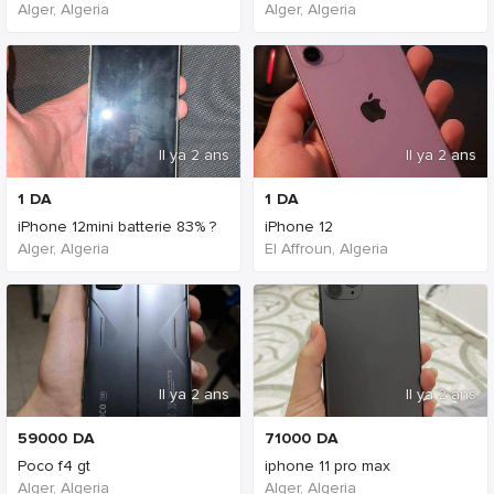
Alger, Algeria
Alger, Algeria
Il ya 2 ans
Il ya 2 ans
1
DA
1
DA
iPhone 12mini batterie 83% ?
iPhone 12
Alger, Algeria
El Affroun, Algeria
Il ya 2 ans
Il ya 2 ans
59000
DA
71000
DA
Poco f4 gt
iphone 11 pro max
Alger, Algeria
Alger, Algeria