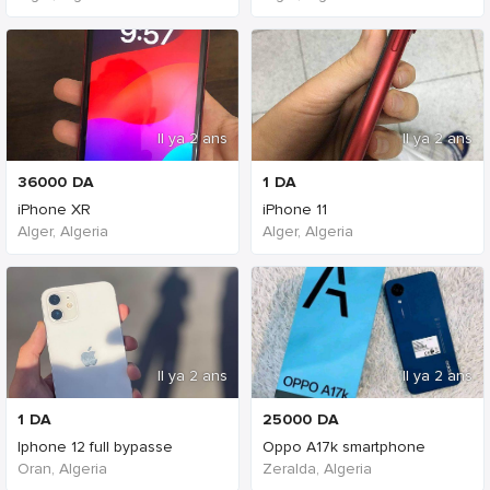
Il ya 2 ans
Il ya 2 ans
36000
DA
1
DA
iPhone XR
iPhone 11
Alger, Algeria
Alger, Algeria
Il ya 2 ans
Il ya 2 ans
1
DA
25000
DA
Iphone 12 full bypasse
Oppo A17k smartphone
Oran, Algeria
Zeralda, Algeria