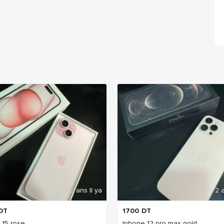
2 ans Il ya
2 a
DT
1700
DT
 15 rose
Iphone 12 pro max gold