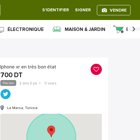
S'IDENTIFIER
SIGNER
VENDRE
›
ÉLECTRONIQUE
MAISON & JARDIN
ÉQUI
Iphone xr en très bon état
700
DT
Très bon
2 ans Il ya
|
0 vues
La Marsa, Tunisia