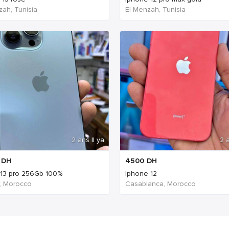
zah, Tunisia
El Menzah, Tunisia
2 ans Il ya
2 a
DH
4500
DH
13 pro 256Gb 100%
Iphone 12
, Morocco
Casablanca, Morocco