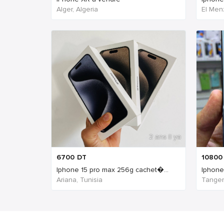
Alger, Algeria
El Men
2 ans Il ya
6700
DT
10800
Iphone 15 pro max 256g cachet�...
Iphone
Ariana, Tunisia
Tanger