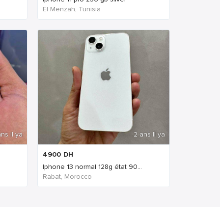
El Menzah, Tunisia
ns Il ya
2 ans Il ya
4900
DH
Iphone 13 normal 128g état 90...
Rabat, Morocco