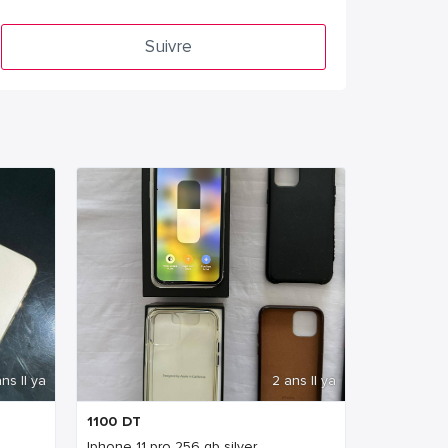
Suivre
ns Il ya
2 ans Il ya
1100
DT
Iphone 11 pro 256 gb silver