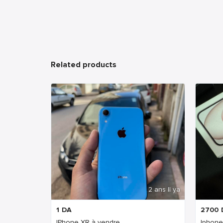
Related products
2 ans Il ya
1
DA
2700
IPhone XR à vendre
Iphone