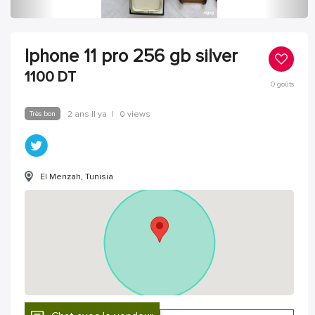
Iphone 11 pro 256 gb silver
1100
DT
0
goûts
Très bon
2 ans Il ya
|
0 views
El Menzah, Tunisia