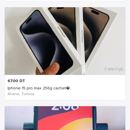
2 ans Il ya
6700
DT
Iphone 15 pro max 256g cachet�...
Ariana, Tunisia