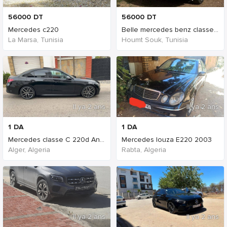
56000
DT
56000
DT
Mercedes c220
Belle mercedes benz classe c avantgarde noir
La Marsa, Tunisia
Houmt Souk, Tunisia
Il ya 2 ans
Il ya 2 ans
1
DA
1
DA
Mercedes classe C 220d Année 2023
Mercedes louza E220 2003
Alger, Algeria
Rabta, Algeria
Il ya 2 ans
Il ya 2 ans