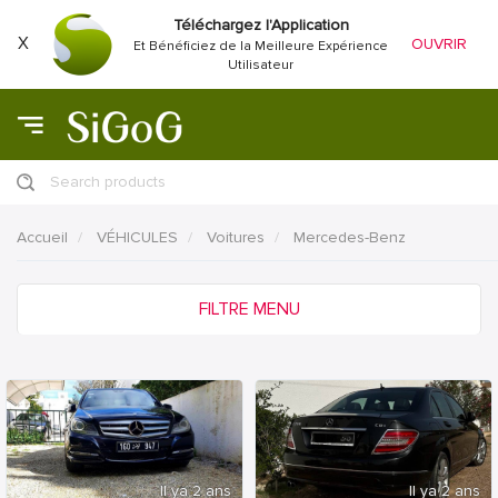
Téléchargez l'Application
X
OUVRIR
Et Bénéficiez de la Meilleure Expérience
Utilisateur
Search products
Accueil
VÉHICULES
Voitures
Mercedes-Benz
FILTRE MENU
Il ya 2 ans
Il ya 2 ans