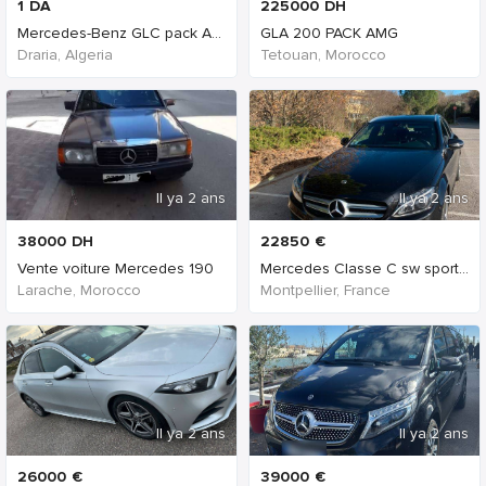
1
DA
225000
DH
Mercedes-Benz GLC pack AMG-Line
GLA 200 PACK AMG
Draria, Algeria
Tetouan, Morocco
Il ya 2 ans
Il ya 2 ans
38000
DH
22850
€
Vente voiture Mercedes 190
Mercedes Classe C sw sportline 56500km
Larache, Morocco
Montpellier, France
Il ya 2 ans
Il ya 2 ans
26000
€
39000
€