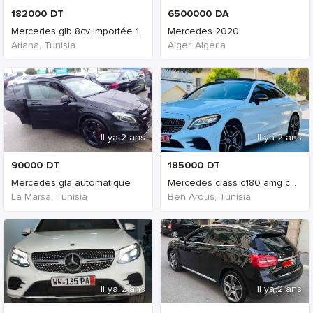
182000
DT
6500000
DA
Mercedes glb 8cv importée 14000km garantiemercedes
Mercedes 2020
Ariana, Tunisia
Alger, Algeria
Il ya 2 ans
Il ya 2 ans
90000
DT
185000
DT
Mercedes gla automatique
Mercedes class c180 amg coupe
La Marsa, Tunisia
Ben Arous, Tunisia
Il ya 2 ans
Il ya 2 ans