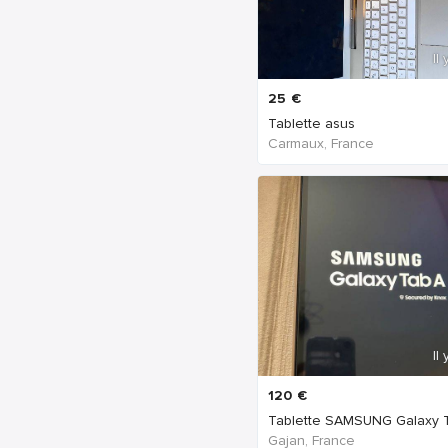
Il
25
€
Tablette asus
Carmaux, France
Il
120
€
Tablette SAMSUNG Galaxy 
Gajan, France