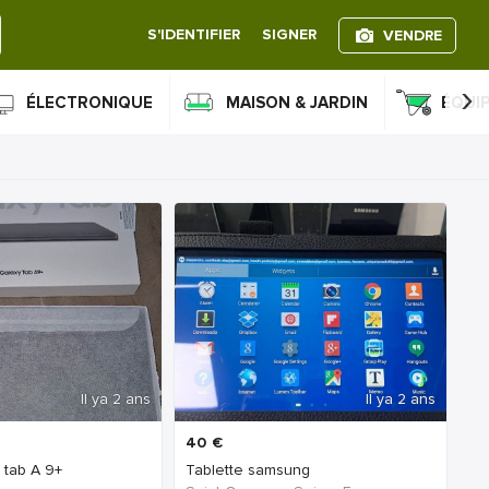
S'IDENTIFIER
SIGNER
VENDRE
›
ÉLECTRONIQUE
MAISON & JARDIN
ÉQUI
Il ya 2 ans
Il ya 2 ans
40
€
 tab A 9+
Tablette samsung