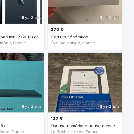
Il ya 2 ans
Il ya 2 ans
270
€
Tablette apple ipad mini 2 (2014) gris sidéral 32
IPad 8th génération
umône, France
Évin-Malmaison, France
Il ya 2 ans
Il ya 2 ans
120
€
A9+
Liseuse numérique neuve dans emballage - Kobo by F
inson, France
La Roche-sur-Yon, France