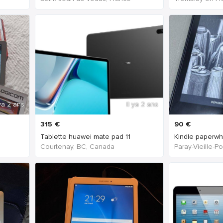
 ya 2 ans
Il ya 2 ans
315
€
90
€
Tablette huawei mate pad 11
Courtenay, BC, Canada
Paray-Vieille-P