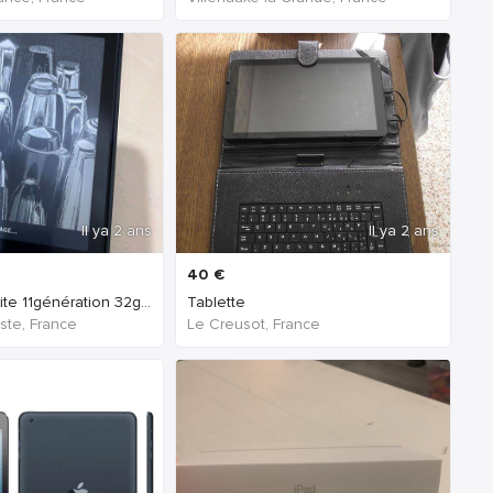
Il ya 2 ans
Il ya 2 ans
40
€
Kindle paperwhite 11génération 32giga
Tablette
oste, France
Le Creusot, France