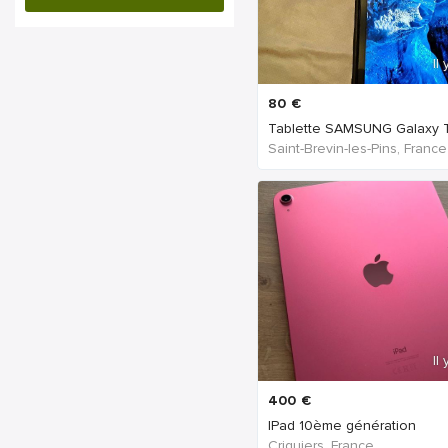
Il
80
€
Saint-Brevin-les-Pins, France
Il
400
€
IPad 10ème génération
Criquiers, France