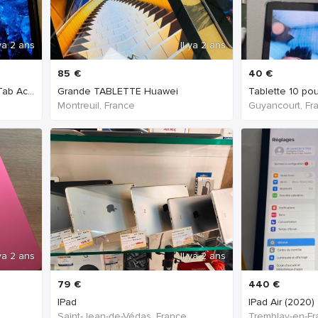
 ya 2 ans
Il ya 2 ans
85
€
40
€
Tablette SAMSUNG Galaxy Tab Active
Grande TABLETTE Huawei
Tablette 10 po
Montreuil, France
Guyancourt, Fr
 ya 2 ans
Il ya 2 ans
79
€
440
€
IPad
Saint-Jean-de-Védas, France
Tremblay-en-Fr