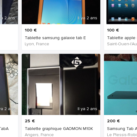
 ya 2 ans
Il ya 2 ans
100
€
100
€
Tablette samsung galaxie tab E
Lyon, France
Saint-Ouen-l'A
 ya 2 ans
Il ya 2 ans
25
€
200
€
TabA
Tablette graphique GAOMON M10K
Samsung Tab 
Angers, France
Le Plessis-Rob