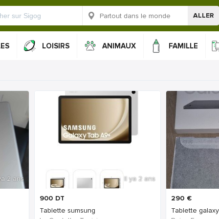
ALLER
LES
LOISIRS
ANIMAUX
FAMILLE
 ya 2 ans
Il ya 2 ans
900
DT
290
€
Tablette sumsung
Tablette galaxy