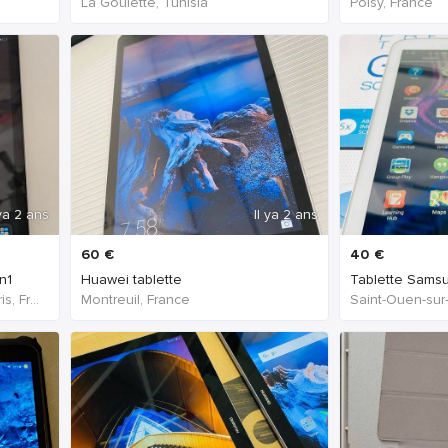
La Goulette, Tunisia
Poisy, France
 ya 2 ans
Il ya 2 ans
60
€
40
€
n1
Huawei tablette
Tablette Sams
Arrondissement de Paris, Paris, France
Montreuil, France
Saint-Ouen-sur