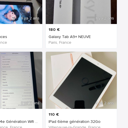
Il ya 2 ans
Il ya 2 ans
180
€
uces
Galaxy Tab A9+ NEUVE
ance
Paris, France
Il ya 2 ans
Il ya 2 ans
110
€
IPad Air (2020) 4e Génération Wifi + Cellulaire
IPad 6ème génération 32Go
ance, France
Villenauxe-la-Grande, France