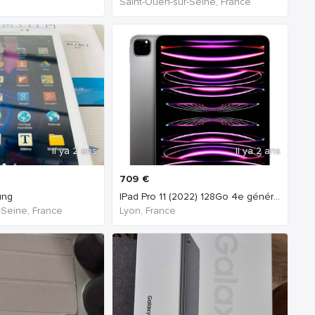
Saint-Ouen-sur-Seine, France
Il ya 2 ans
Il ya 2 ans
709
€
ung
IPad Pro 11 (2022) 128Go 4e génération -Wifi- Gris
-Seine, France
Lyon, France