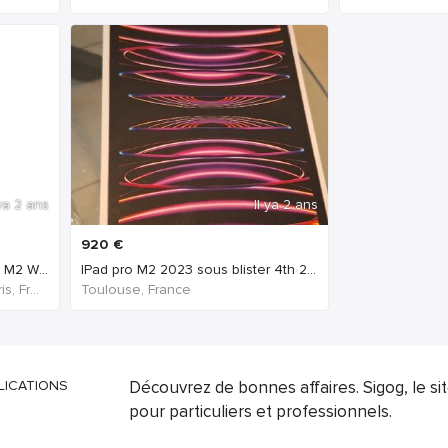
 ya 2 ans
Il ya 2 ans
920
€
Apple iPad Pro M2 (2022) 11" M2 Wi-Fi + 5G 128 Go
IPad pro M2 2023 sous blister 4th 256 gb wifi + ce
Arrondissement de Paris, Paris, France
Toulouse, France
LICATIONS
Découvrez de bonnes affaires. Sigog, le s
pour particuliers et professionnels.