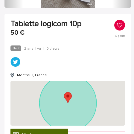
Tablette logicom 10p
50
€
0
goûts
Neuf
2 ans Il ya
|
0 views
Montreuil, France