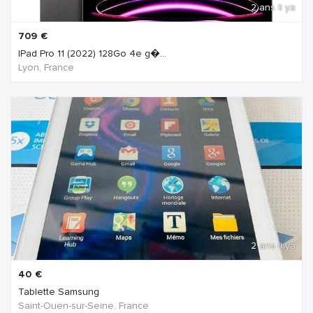
2 ans Il ya
709
€
IPad Pro 11 (2022) 128Go 4e g�...
Lyon, France
2 ans Il ya
40
€
Tablette Samsung
Saint-Ouen-sur-Seine, France