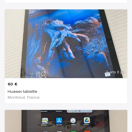
2 ans Il ya
60
€
Huawei tablette
Montreuil, France