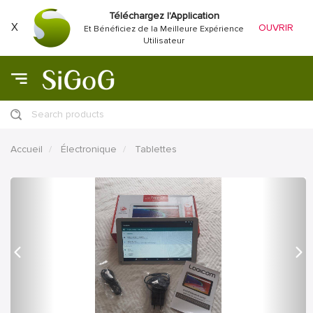
Téléchargez l'Application
X
OUVRIR
Et Bénéficiez de la Meilleure Expérience
Utilisateur
Search products
Accueil
Électronique
Tablettes
précédent
Proc