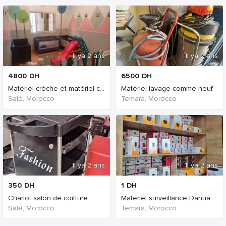
Il ya 2 ans
Il ya 2 ans
4800
DH
6500
DH
Matériel crèche et matériel cours de soutien
Matériel lavage comme neuf
Salé, Morocco
Temara, Morocco
Il ya 2 ans
Il ya 2 ans
350
DH
1
DH
Chariot salon de coiffure
Materiel surveillance Dahua Prix Promotion
Salé, Morocco
Temara, Morocco