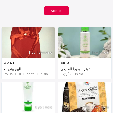
Accueil
Il ya 1 semaine
Il ya 1 mois
20
DT
36
DT
تونر الوفيرا الطبيعي
للبيع ببنزرت
7VQ5+GQF, Bizerte, Tunisia, Tunisia
بَنْزَرْت‎، Tunisia
Il ya 1 mois
Il ya 1 mois