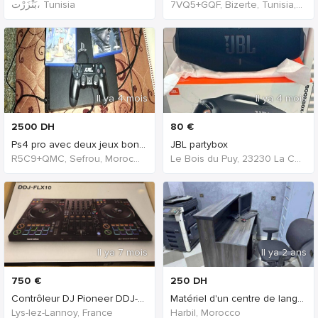
بَنْزَرْت‎، Tunisia
7VQ5+GQF, Bizerte, Tunisia, Tunisia
Il ya 4 mois
Il ya 4 mois
2500
DH
80
€
Ps4 pro avec deux jeux bon qualités
JBL partybox
R5C9+QMC, Sefrou, Morocco, Morocco
Le Bois du Puy, 23230 La Celle-sous-Gouzon, France, France
Il ya 7 mois
Il ya 2 ans
750
€
250
DH
Contrôleur DJ Pioneer DDJ-FLX 10, comme neuf !
Matériel d'un centre de langue
Lys-lez-Lannoy, France
Harbil, Morocco