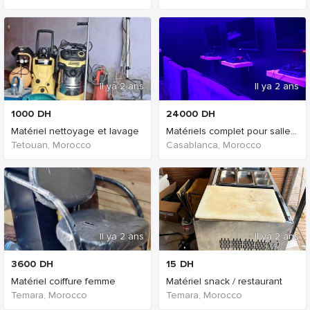
Il ya 2 ans
Il ya 2 ans
1000
DH
24000
DH
Matériel nettoyage et lavage
Matériels complet pour salle de jeux playstation
Tetouan, Morocco
Casablanca, Morocco
Il ya 2 ans
Il ya 2 ans
3600
DH
15
DH
Matériel coiffure femme
Matériel snack / restaurant
Temara, Morocco
Temara, Morocco