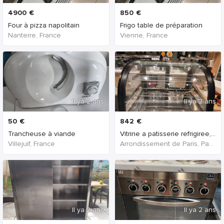
4900
€
850
€
Four à pizza napolitain
Frigo table de préparation
Nanterre, France
Vienne, France
Il ya 2 ans
Il ya 2 ans
50
€
842
€
Trancheuse à viande
Vitrine a patisserie refrigiree, des banquettes et
Villejuif, France
Arrondissement de Paris, Paris, France
Il ya 2 ans
Il ya 2 ans