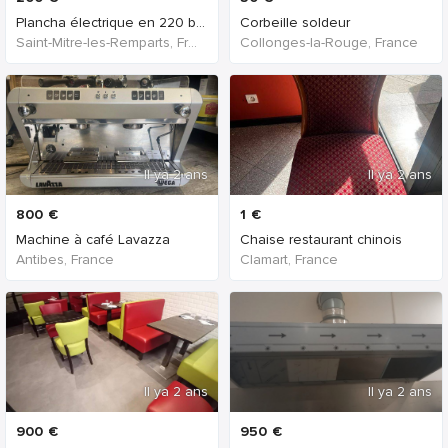
Plancha électrique en 220 b en fonte
Corbeille soldeur
Saint-Mitre-les-Remparts, France
Collonges-la-Rouge, France
Il ya 2 ans
Il ya 2 ans
800
€
1
€
Machine à café Lavazza
Chaise restaurant chinois
Antibes, France
Clamart, France
Il ya 2 ans
Il ya 2 ans
900
€
950
€