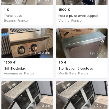
1
€
1500
€
Trancheuse
Four à pizza avec support
Bezons, France
Vienne, France
Il ya 2 ans
Il ya 2 ans
1200
€
70
€
Grill Electrolux
Sterilisation à couteau
Annemasse, France
Montivilliers, France
Il ya 2 ans
Il ya 2 ans