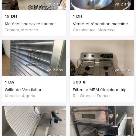
Il ya 2 ans
Il ya 2 ans
15
DH
1
DH
Matériel snack / restaurant
Vente et réparation machine boulangerie
Temara, Morocco
Casablanca, Morocco
Il ya 2 ans
Il ya 2 ans
1
DA
300
€
Grille de Ventilation
Friteuse MBM électrique triphasée 2X8L PRIX NÉGOCI
Khraicia, Algeria
Ris-Orangis, France
Il ya 2 ans
Il ya 2 ans