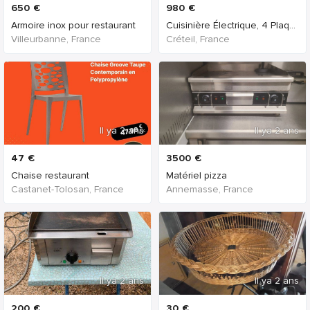
650
€
980
€
Armoire inox pour restaurant
Cuisinière Électrique, 4 Plaques, 1 Four Électriqu
Villeurbanne, France
Créteil, France
Il ya 2 ans
Il ya 2 ans
47
€
3500
€
Chaise restaurant
Matériel pizza
Castanet-Tolosan, France
Annemasse, France
Il ya 2 ans
Il ya 2 ans
200
€
30
€