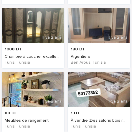
Il ya 2 ans
Il ya 2 ans
1000
DT
180
DT
Chambre à coucher excellent état
Argentiere
Tunis, Tunisia
Ben Arous, Tunisia
Il ya 2 ans
Il ya 2 ans
80
DT
1
DT
Meubles de rangement
À vendre :Des salons bois rouge
Tunis, Tunisia
Tunis, Tunisia