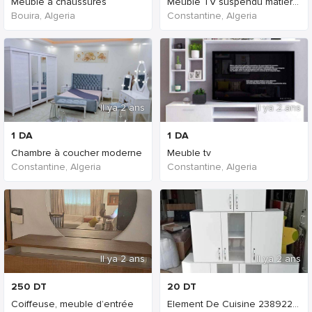
Meuble à chaussures
Meuble TV suspendu matière mdf sur commande
Bouira, Algeria
Constantine, Algeria
Il ya 2 ans
Il ya 2 ans
1
DA
1
DA
Chambre à coucher moderne
Meuble tv
Constantine, Algeria
Constantine, Algeria
Il ya 2 ans
Il ya 2 ans
250
DT
20
DT
Coiffeuse, meuble d’entrée
Element De Cuisine 23892260