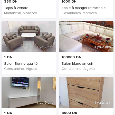
350
DH
1000
DH
Tapis à vendre
Table à manger retractable avec chaises
Marrakesh, Morocco
Casablanca, Morocco
Il ya 2 ans
Il ya 2 ans
1
DA
100000
DA
Salon Bonne qualité
Salon blanc en cuir
Constantine, Algeria
Constantine, Algeria
Il ya 2 ans
Il ya 2 ans
1
DA
8500
DA