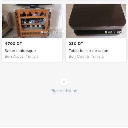
Il ya 2 ans
Il ya 2 ans
4700
DT
230
DT
Salon arabesque
Table basse de salon
Ben Arous, Tunisia
Borj Cédria, Tunisia
Plus de listing