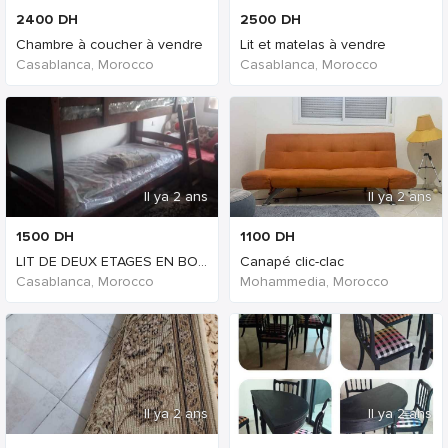
2400
DH
2500
DH
Chambre à coucher à vendre
Lit et matelas à vendre
Casablanca, Morocco
Casablanca, Morocco
Il ya 2 ans
Il ya 2 ans
1500
DH
1100
DH
LIT DE DEUX ETAGES EN BOIS
Canapé clic-clac
Casablanca, Morocco
Mohammedia, Morocco
Il ya 2 ans
Il ya 2 ans