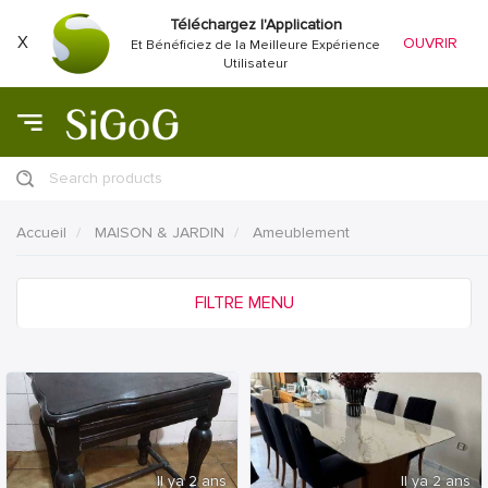
Téléchargez l'Application
X
OUVRIR
Et Bénéficiez de la Meilleure Expérience
Utilisateur
Search products
Accueil
MAISON & JARDIN
Ameublement
FILTRE MENU
Il ya 2 ans
Il ya 2 ans