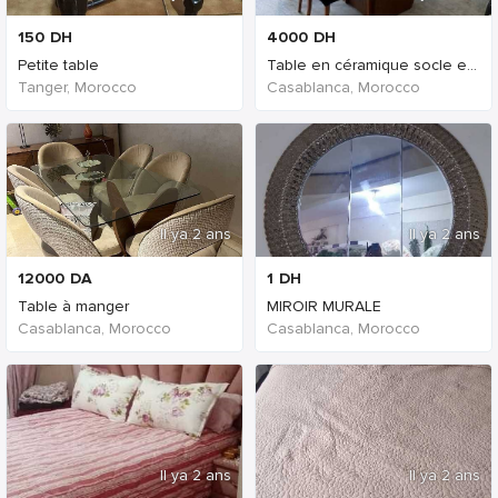
150
DH
4000
DH
Petite table
Table en céramique socle en bo
Tanger, Morocco
Casablanca, Morocco
Il ya 2 ans
Il ya 2 ans
12000
DA
1
DH
Table à manger
MIROIR MURALE
Casablanca, Morocco
Casablanca, Morocco
Il ya 2 ans
Il ya 2 ans