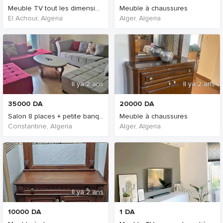
Meuble TV tout les dimensions sont disponibles
Meuble à chaussures
El Achour, Algeria
Alger, Algeria
Il ya 2 ans
Il ya 2 ans
35000
DA
20000
DA
Salon 8 places + petite banquette
Meuble à chaussures
Constantine, Algeria
Alger, Algeria
Il ya 2 ans
Il ya 2 ans
10000
DA
1
DA