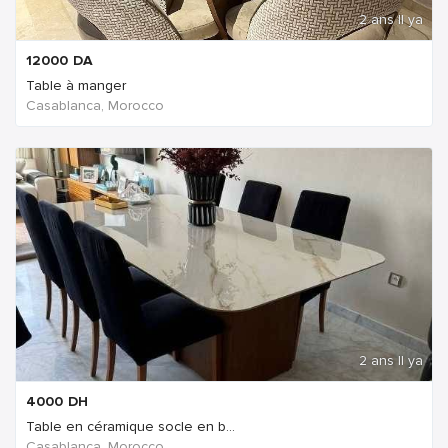
2 ans Il ya
12000
DA
Table à manger
Casablanca, Morocco
2 ans Il ya
4000
DH
Table en céramique socle en b...
Casablanca, Morocco