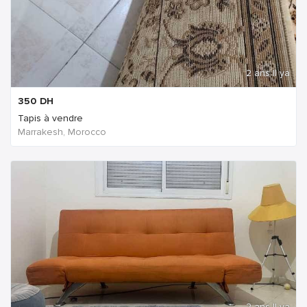
2 ans Il ya
350
DH
Tapis à vendre
Marrakesh, Morocco
2 ans Il ya