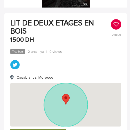
LIT DE DEUX ETAGES EN
BOIS
0
goûts
1500
DH
Très bon
2 ans Il ya
|
0 views
Casablanca, Morocco