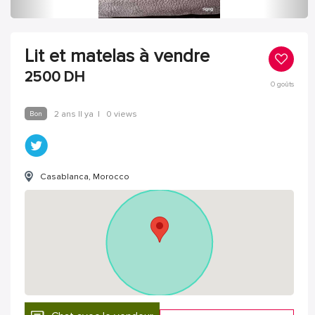
Lit et matelas à vendre
2500
DH
0
goûts
Bon
2 ans Il ya
|
0 views
Casablanca, Morocco