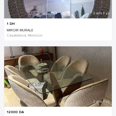
2 ans Il ya
1
DH
MIROIR MURALE
Casablanca, Morocco
2 ans Il ya
12000
DA