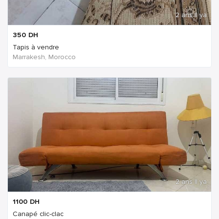
2 ans Il ya
350
DH
Tapis à vendre
Marrakesh, Morocco
2 ans Il ya
1100
DH
Canapé clic-clac