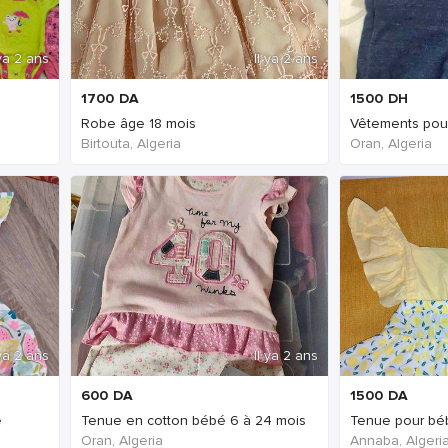
 ya 2 ans
Il ya 2 ans
1700
DA
1500
DH
Robe âge 18 mois
Vêtements pou
Birtouta, Algeria
Oran, Algeria
 ya 2 ans
Il ya 2 ans
600
DA
1500
DA
e
Tenue en cotton bébé 6 à 24 mois
Tenue pour bé
Oran, Algeria
Annaba, Algeri