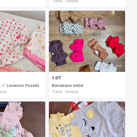
Tunis, Tunisia
Il ya 2 ans
Il ya 2 ans
1
DT
Culottes Bébés ✅ Livraison Possible ?
Bandeaux bébé
isia
Tunis, Tunisia