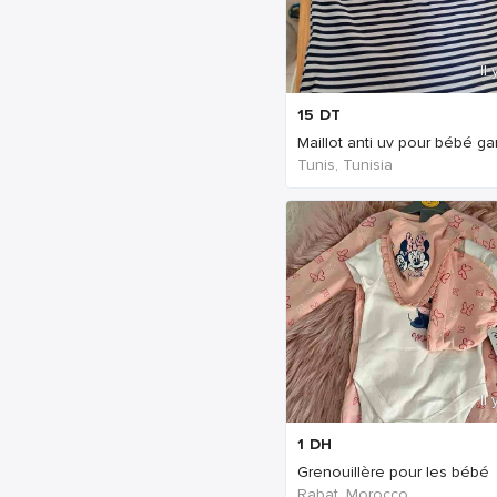
Il
15
DT
Maillot anti uv pour bébé g
Tunis, Tunisia
Il
1
DH
Grenouillère pour les bébé
Rabat, Morocco