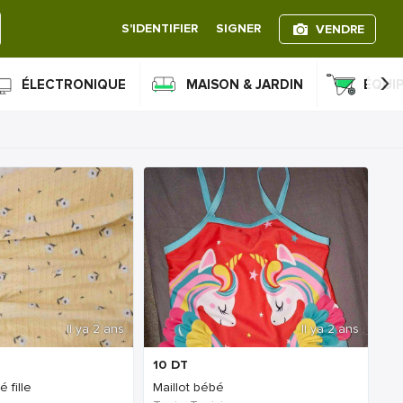
S'IDENTIFIER
SIGNER
VENDRE
›
ÉLECTRONIQUE
MAISON & JARDIN
ÉQUI
Il ya 2 ans
Il ya 2 ans
10
DT
 fille
Maillot bébé