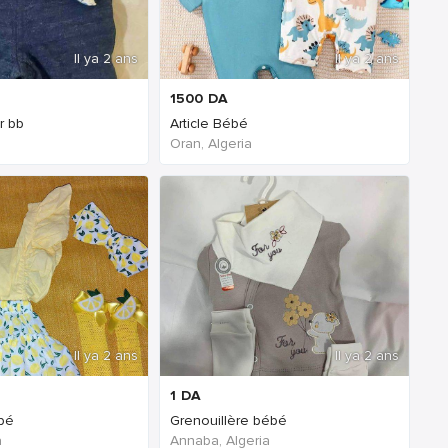
Il ya 2 ans
Il ya 2 ans
1500
DA
r bb
Article Bébé
Oran, Algeria
Il ya 2 ans
Il ya 2 ans
1
DA
bé
Grenouillère bébé
a
Annaba, Algeria