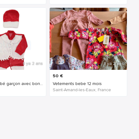
Il ya 2 ans
Il ya 2 ans
50
€
grenouillère bébé garçon avec bonnet coleur rouge et blanc DP1080896
Vetements bebe 12 mois
Saint-Amand-les-Eaux, France