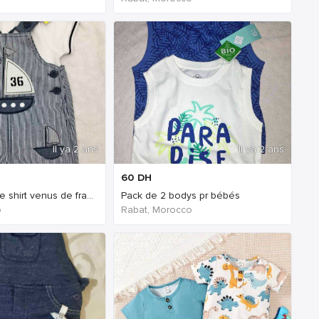
Il ya 2 ans
Il ya 2 ans
60
DH
Salopette et tee shirt venus de france
Pack de 2 bodys pr bébés
o
Rabat, Morocco