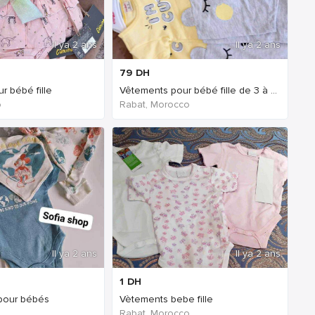
Il ya 2 ans
Il ya 2 ans
79
DH
r bébé fille
Vêtements pour bébé fille de 3 à 6 mois
o
Rabat, Morocco
Il ya 2 ans
Il ya 2 ans
1
DH
pour bébés
Vètements bebe fille
Rabat, Morocco