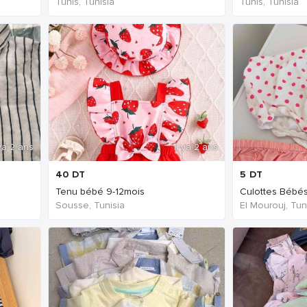
Tunis, Tunisia
Tunis, Tunisia
 ya 2 ans
Il ya 2 ans
40
DT
5
DT
Tenu bébé 9-12mois
Sousse, Tunisia
El Mourouj, Tun