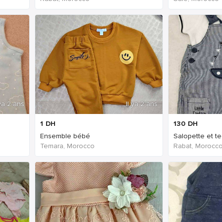
 ya 2 ans
Il ya 2 ans
1
DH
130
DH
Ensemble bébé
Temara, Morocco
Rabat, Morocc