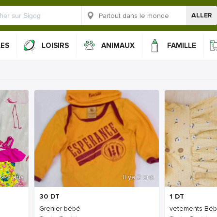
ALLER
LES
LOISIRS
ANIMAUX
FAMILLE
 ya 2 ans
Il ya 2 ans
30
DT
1
DT
Grenier bébé
vetements Bébé