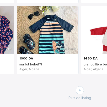
 ya 2 ans
Il ya 2 ans
1000
DA
1460
DA
maillot bébé???
Alger, Algeria
Alger, Algeria
Plus de listing