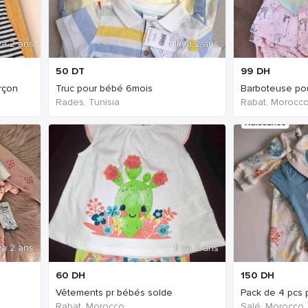
 ya 2 ans
Il ya 2 ans
50
DT
99
DH
arçon
Truc pour bébé 6mois
Barboteuse pou
Rades, Tunisia
Rabat, Morocc
 ya 2 ans
Il ya 2 ans
60
DH
150
DH
Vêtements pr bébés solde
Pack de 4 pcs 
Rabat, Morocco
Salé, Morocco