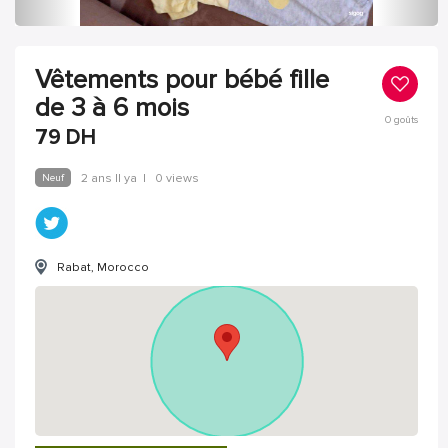
Vêtements pour bébé fille
de 3 à 6 mois
0
goûts
79
DH
Neuf
2 ans Il ya
|
0 views
Rabat, Morocco