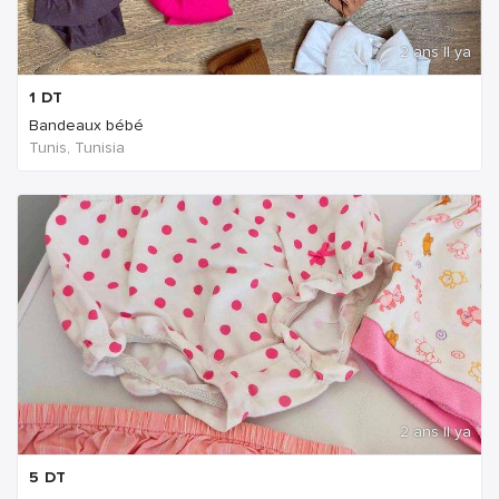
2 ans Il ya
1
DT
Bandeaux bébé
Tunis, Tunisia
2 ans Il ya
5
DT