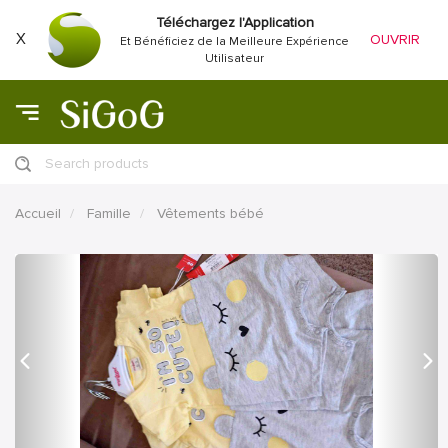
Téléchargez l'Application
X
OUVRIR
Et Bénéficiez de la Meilleure Expérience
Utilisateur
Search products
Accueil
Famille
Vêtements bébé
précédent
Proc