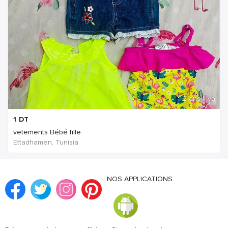
2 ans Il ya
1
DT
vetements Bébé fille
Ettadhamen, Tunisia
NOS APPLICATIONS