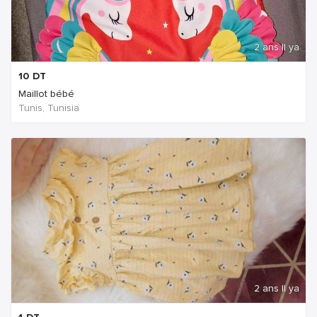
2 ans Il ya
10
DT
Maillot bébé
Tunis, Tunisia
2 ans Il ya