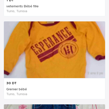
1
DT
vetements Bébé fille
Tunis, Tunisia
2 ans Il ya
30
DT
Grenier bébé
Tunis, Tunisia