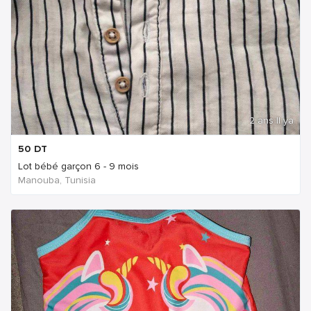
2 ans Il ya
50
DT
Lot bébé garçon 6 - 9 mois
Manouba, Tunisia