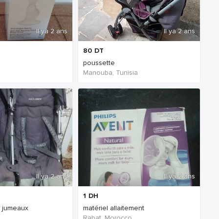
Il ya 2 ans
Il ya 2 ans
80
DT
poussette
Manouba, Tunisia
Il ya 2 ans
Il ya 2 ans
1
DH
r jumeaux
matériel allaitement
Rabat, Morocco