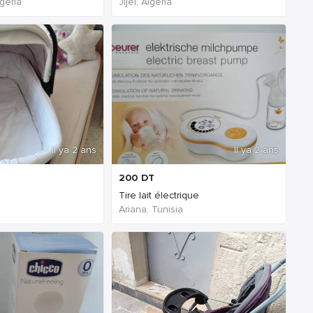
geria
Jijel, Algeria
Il ya 2 ans
Il ya 2 ans
200
DT
Tire lait électrique
Ariana, Tunisia