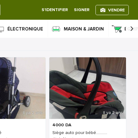
S'IDENTIFIER
SIGNER
VENDRE
›
ÉLECTRONIQUE
MAISON & JARDIN
ÉQUI
Il ya 2 ans
Il ya 2 ans
4000
DA
é
Siège auto pour bébé............