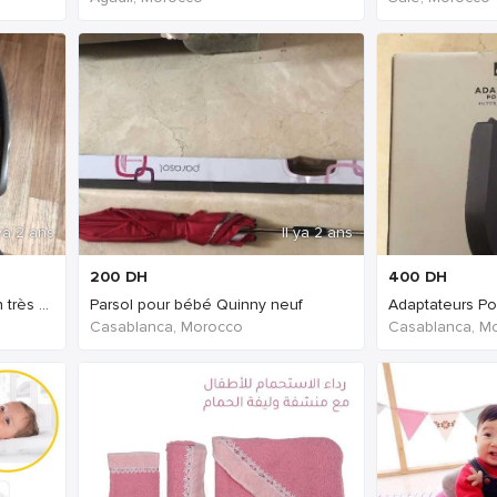
 ya 2 ans
Il ya 2 ans
200
DH
400
DH
Maxi Cosi Cybex Cloud Z en très bon état
Parsol pour bébé Quinny neuf
Casablanca, Morocco
Casablanca, M