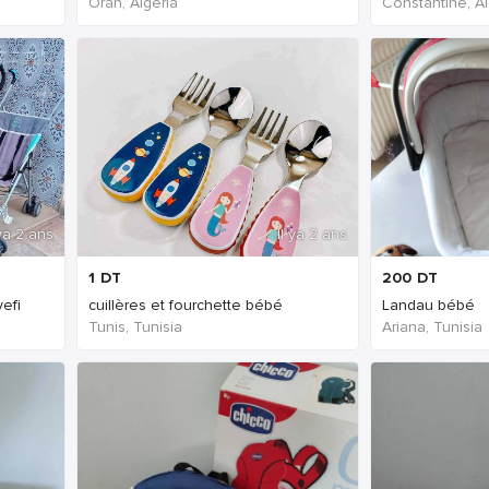
Oran, Algeria
Constantine, Al
 ya 2 ans
Il ya 2 ans
1
DT
200
DT
efi
cuillères et fourchette bébé
Landau bébé
Tunis, Tunisia
Ariana, Tunisia