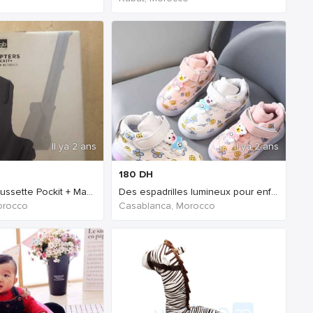
Il ya 2 ans
Il ya 2 ans
180
DH
Adaptateurs Poussette Pockit + Maxi Cosi Cybex
Des espadrilles lumineux pour enfants
orocco
Casablanca, Morocco