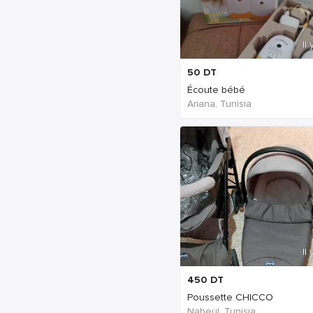
Il
50
DT
Écoute bébé
Ariana, Tunisia
Il
450
DT
Poussette CHICCO
Nabeul‎, Tunisia