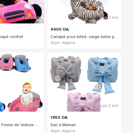
Il ya 2 ans
Il ya 2 ans
4600
DA
napé confort
Canapé pour bébé, siege bebe pour canape
Alger, Algeria
Il ya 2 ans
Il ya 2 ans
1950
DA
Siège Bébé en Forme de Voiture - Confortable et Sécurisé
Sac à Maman
Alger, Algeria