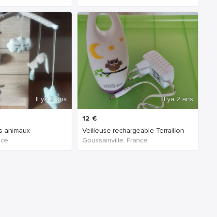
Il ya 2 ans
Il ya 2 ans
12
€
ts animaux
Veilleuse rechargeable Terraillon
nce
Goussainville, France