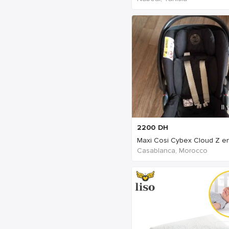
Il
2200
DH
Casablanca, Morocco