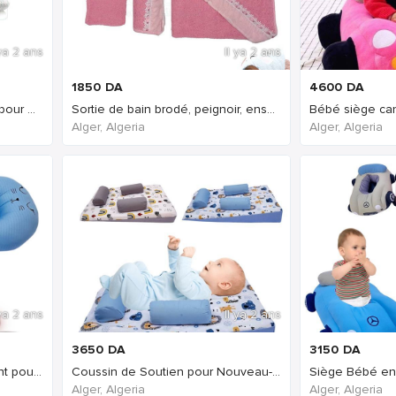
 ya 2 ans
Il ya 2 ans
1850
DA
4600
DA
Oreiller visco orthopédique pour enfants - la clé d'un sommeil sain 40
Sortie de bain brodé, peignoir, ensemble bebe cape avec gant
Bébé siège ca
Alger, Algeria
Alger, Algeria
 ya 2 ans
Il ya 2 ans
3650
DA
3150
DA
Oreiller de soutien polyvalent pour bébés et bébés
Coussin de Soutien pour Nouveau-né avec Coussin Anti-dérapant
Alger, Algeria
Alger, Algeria