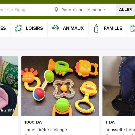
ALLER
LES
LOISIRS
ANIMAUX
FAMILLE
 ya 2 ans
Il ya 2 ans
1000
DA
1
DA
Jouets bébé mélange
poussette béb