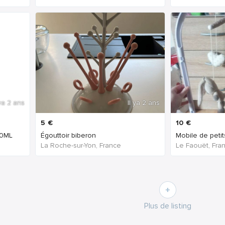
 ya 2 ans
Il ya 2 ans
5
€
10
€
00ML
Égouttoir biberon
Mobile de peti
La Roche-sur-Yon, France
Le Faouët, Fra
Plus de listing