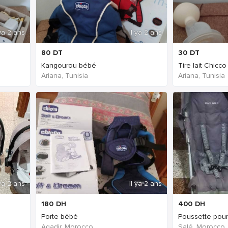
 ya 2 ans
Il ya 2 ans
80
DT
30
DT
Kangourou bébé
Tire lait Chicco
Ariana, Tunisia
Ariana, Tunisia
 ya 2 ans
Il ya 2 ans
180
DH
400
DH
Porte bébé
Poussette pou
Agadir, Morocco
Salé, Morocco