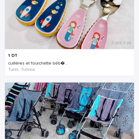
2 ans Il ya
1
DT
cuillères et fourchette béb�...
Tunis, Tunisia