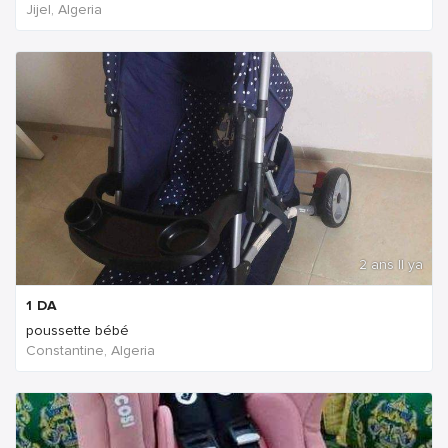
Jijel, Algeria
2 ans Il ya
1
DA
poussette bébé
Constantine, Algeria