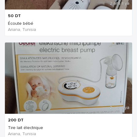
2 ans Il ya
50
DT
Écoute bébé
Ariana, Tunisia
2 ans Il ya
200
DT
Tire lait électrique
Ariana, Tunisia