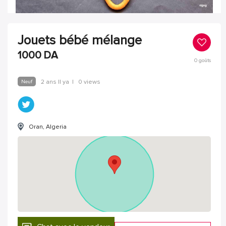
Jouets bébé mélange
1000
DA
0
goûts
Neuf
2 ans Il ya
|
0 views
Oran, Algeria