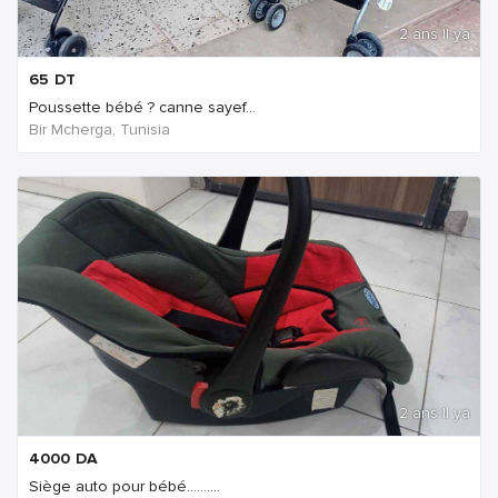
2 ans Il ya
65
DT
Poussette bébé ? canne sayef...
Bir Mcherga, Tunisia
2 ans Il ya
4000
DA
Siège auto pour bébé..........