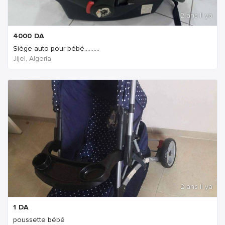
2 ans Il ya
4000
DA
Siège auto pour bébé..........
Jijel, Algeria
2 ans Il ya
1
DA
poussette bébé