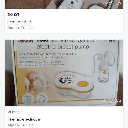
2 ans Il ya
50
DT
Écoute bébé
Ariana, Tunisia
2 ans Il ya
200
DT
Tire lait électrique
Ariana, Tunisia