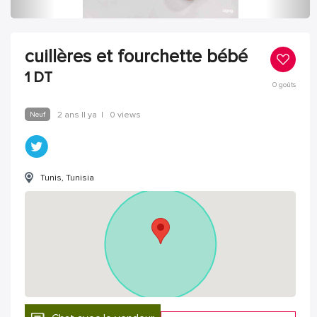
cuillères et fourchette bébé
1
DT
0
goûts
Neuf
2 ans Il ya
|
0 views
Tunis, Tunisia