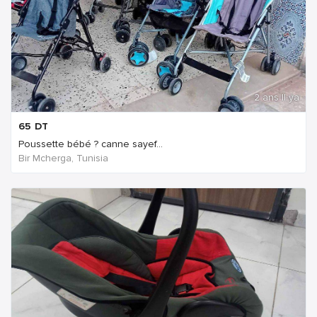
2 ans Il ya
65
DT
Poussette bébé ? canne sayef...
Bir Mcherga, Tunisia