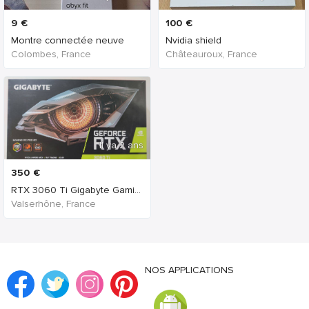
9
€
100
€
Montre connectée neuve
Nvidia shield
Colombes, France
Châteauroux, France
Il ya 2 ans
350
€
RTX 3060 Ti Gigabyte Gaming OC Pro
Valserhône, France
NOS APPLICATIONS