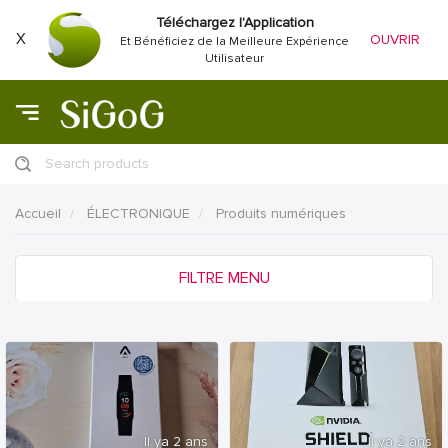
Téléchargez l'Application
X
OUVRIR
Et Bénéficiez de la Meilleure Expérience
Utilisateur
Search products
Accueil
ÉLECTRONIQUE
Produits numériques
FILTRE MENU
Il ya 2 ans
Il ya 2 ans