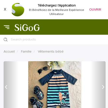
Téléchargez l'Application
X
OUVRIR
Et Bénéficiez de la Meilleure Expérience
Utilisateur
Search products
Accueil
Famille
Vêtements bébé
précédent
Proc