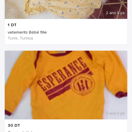
2 ans Il ya
1
DT
vetements Bébé fille
Tunis, Tunisia
2 ans Il ya
30
DT