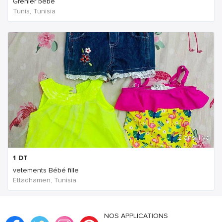
Grenier bébé
Tunis, Tunisia
2 ans Il ya
1
DT
vetements Bébé fille
Ettadhamen, Tunisia
NOS APPLICATIONS