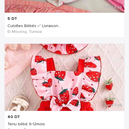
2 ans Il ya
5
DT
Culottes Bébés ✅ Livraison...
El Mourouj, Tunisia
2 ans Il ya
40
DT
Tenu bébé 9-12mois