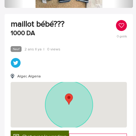
maillot bébé???
1000
DA
0
goûts
Neuf
2 ans Il ya
|
0 views
Alger, Algeria