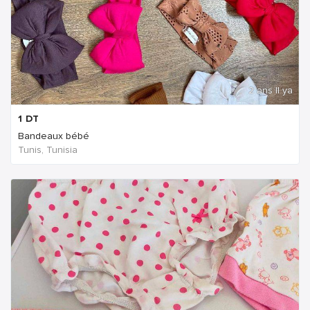
2 ans Il ya
1
DT
Bandeaux bébé
Tunis, Tunisia