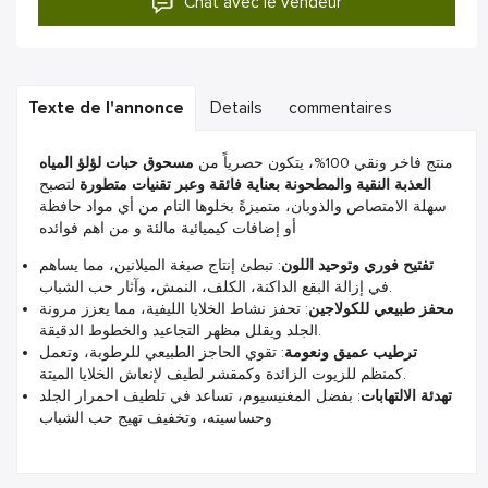
Chat avec le vendeur
Texte de l'annonce
Details
commentaires
منتج فاخر ونقي 100%
، يتكون حصرياً من
مسحوق حبات لؤلؤ المياه
العذبة النقية والمطحونة بعناية فائقة وعبر تقنيات متطورة
لتصبح
سهلة الامتصاص والذوبان، متميزةً بخلوها التام من أي مواد حافظة
أو إضافات كيميائية مالئة و من اهم فوائده
تفتيح فوري وتوحيد اللون
: تبطئ إنتاج صبغة الميلانين، مما يساهم
في إزالة البقع الداكنة، الكلف، النمش، وآثار حب الشباب.
محفز طبيعي للكولاجين
: تحفز نشاط الخلايا الليفية، مما يعزز مرونة
الجلد ويقلل مظهر التجاعيد والخطوط الدقيقة.
ترطيب عميق ونعومة
: تقوي الحاجز الطبيعي للرطوبة، وتعمل
كمنظم للزيوت الزائدة وكمقشر لطيف لإنعاش الخلايا الميتة.
تهدئة الالتهابات
: بفضل المغنيسيوم، تساعد في تلطيف احمرار الجلد
وحساسيته، وتخفيف تهيج حب الشباب