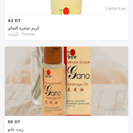
1 mois Il ya
42
DT
كريم شجرة الشاي
بَنْزَرْت‎، Tunisia
1 mois Il ya
55
DT
زيت جانو