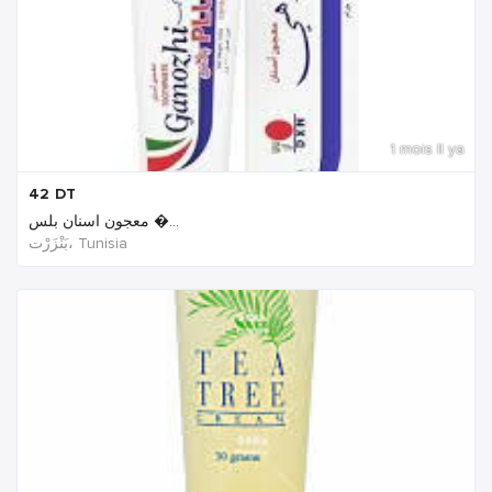
1 mois Il ya
42
DT
معجون اسنان بلس �...
بَنْزَرْت‎، Tunisia