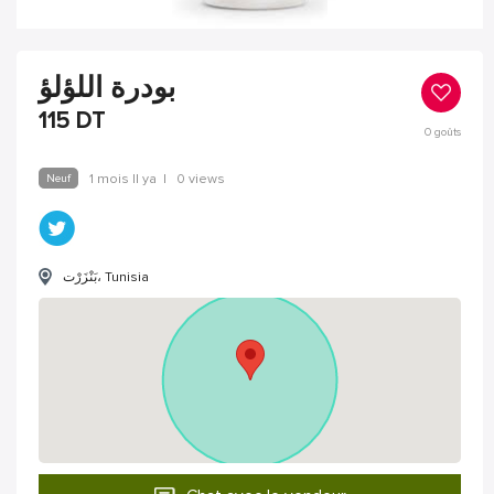
بودرة اللؤلؤ
115
DT
0
goûts
Neuf
1 mois Il ya
|
0 views
بَنْزَرْت‎، Tunisia