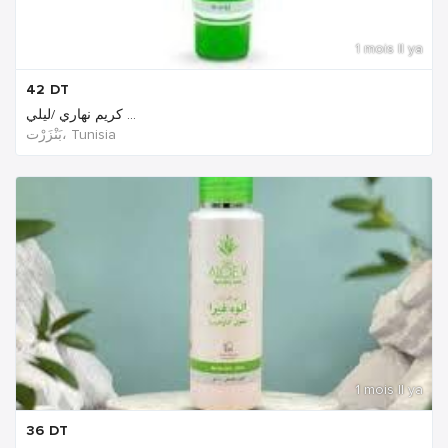
1 mois Il ya
42
DT
كريم نهاري /ليلي ...
بَنْزَرْت‎، Tunisia
1 mois Il ya
36
DT