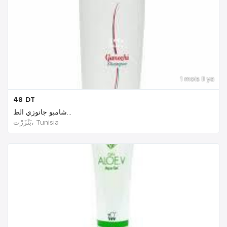
1 mois Il ya
48
DT
شامبو جانوزي الط...
بَنْزَرْت‎، Tunisia