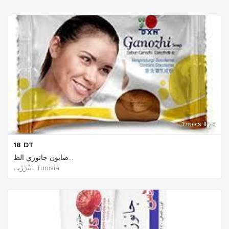
1 mois Il ya
18
DT
صابون جانوزي الط...
بَنْزَرْت‎، Tunisia