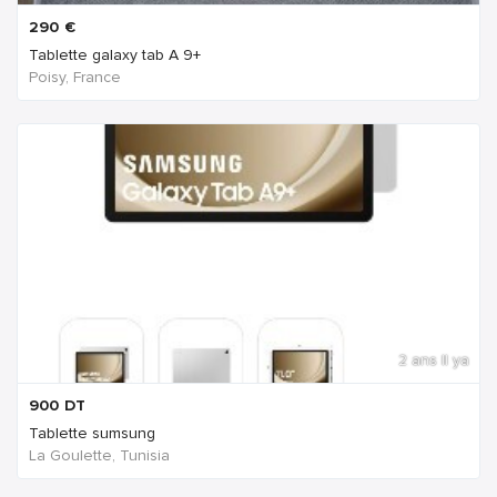
290
€
Tablette galaxy tab A 9+
Poisy, France
2 ans Il ya
900
DT
Tablette sumsung
La Goulette, Tunisia