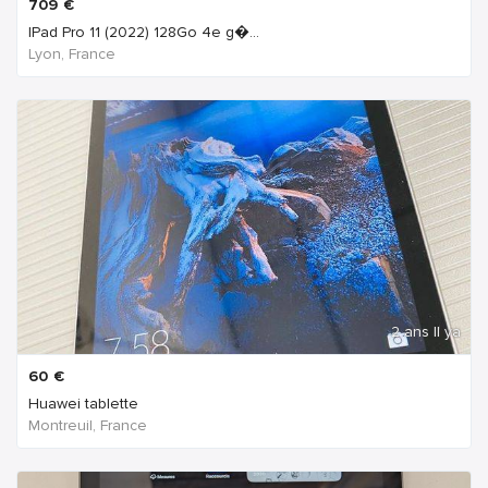
709
€
IPad Pro 11 (2022) 128Go 4e g�...
Lyon, France
2 ans Il ya
60
€
Huawei tablette
Montreuil, France