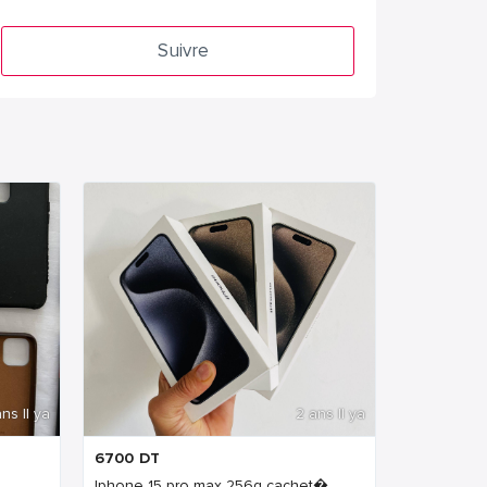
Suivre
ns Il ya
2 ans Il ya
6700
DT
Iphone 15 pro max 256g cachet�...