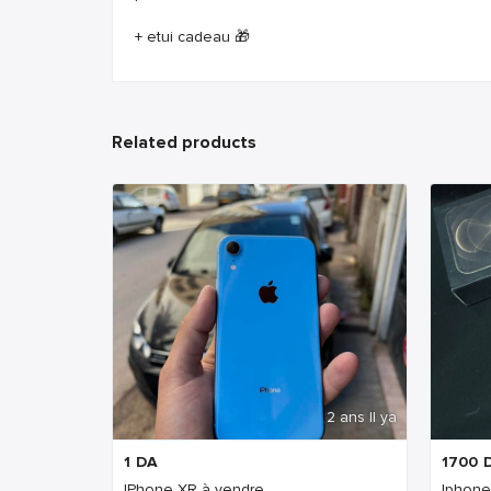
+ etui cadeau 🎁
Related products
2 ans Il ya
1
DA
1700
IPhone XR à vendre
Iphone