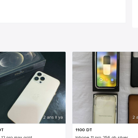
2 ans Il ya
2 a
DT
1100
DT
 12 pro max gold
Iphone 11 pro 256 gb silver