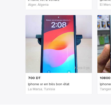
Alger, Algeria
El Men
2 ans Il ya
700
DT
10800
Iphone xr en très bon état
Iphone
La Marsa, Tunisia
Tanger