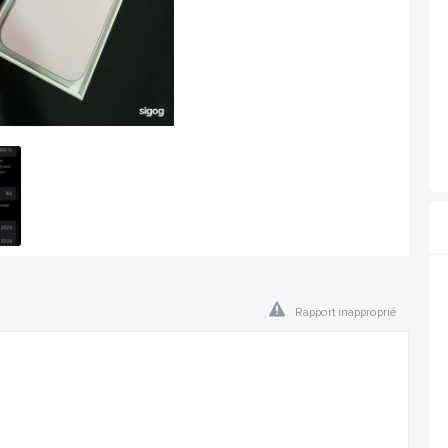
Rapport inapproprié