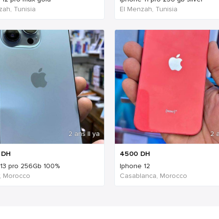
zah, Tunisia
El Menzah, Tunisia
2 ans Il ya
2 a
DH
4500
DH
13 pro 256Gb 100%
Iphone 12
, Morocco
Casablanca, Morocco