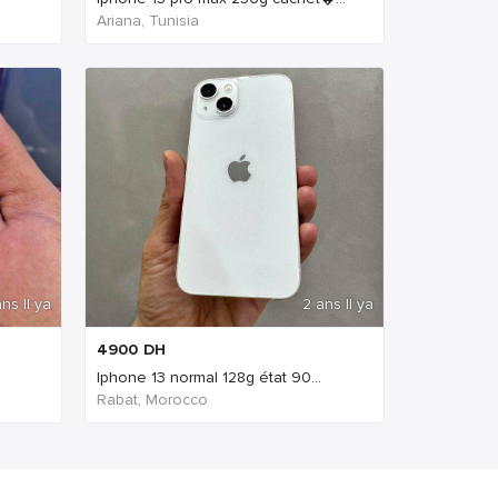
Ariana, Tunisia
ns Il ya
2 ans Il ya
4900
DH
Iphone 13 normal 128g état 90...
Rabat, Morocco