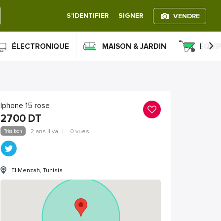
S'IDENTIFIER
SIGNER
VENDRE
›
ÉLECTRONIQUE
MAISON & JARDIN
ÉQUI
Iphone 15 rose
2700
DT
Très bon
2 ans Il ya
|
0 vues
El Menzah, Tunisia