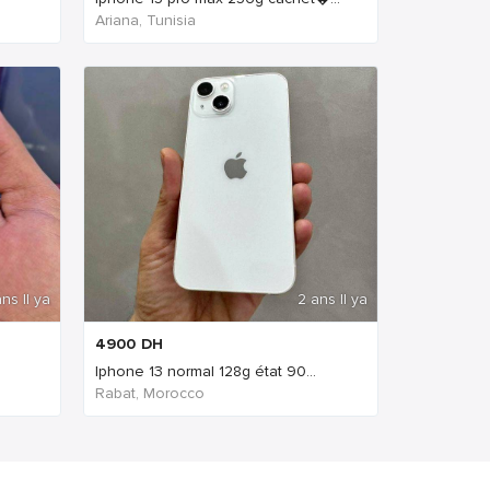
Ariana, Tunisia
ns Il ya
2 ans Il ya
4900
DH
Iphone 13 normal 128g état 90...
Rabat, Morocco