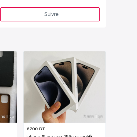
Suivre
ns Il ya
2 ans Il ya
6700
DT
Iphone 15 pro max 256g cachet�...