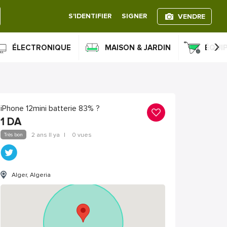
S'IDENTIFIER
SIGNER
VENDRE
›
ÉLECTRONIQUE
MAISON & JARDIN
ÉQUI
iPhone 12mini batterie 83% ?
1
DA
Très bon
2 ans Il ya
|
0 vues
Alger, Algeria