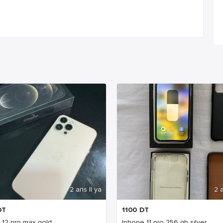
2 ans Il ya
2 a
DT
1100
DT
 12 pro max gold
Iphone 11 pro 256 gb silver