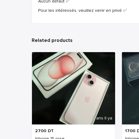
Aucun défaut ✅
Pour les intéressés, veuillez venir en privé ✅
Related products
2 ans Il ya
2700
DT
1700
Iphone 15 rose
Iphone