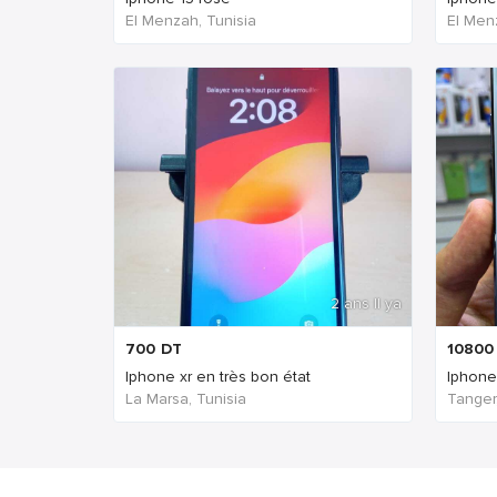
El Menzah, Tunisia
El Men
2 ans Il ya
700
DT
10800
Iphone xr en très bon état
Iphone
La Marsa, Tunisia
Tanger