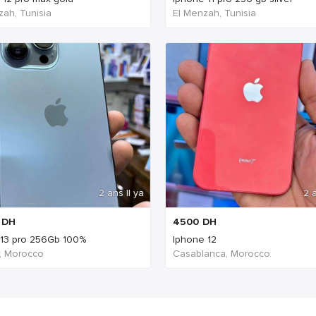
zah, Tunisia
El Menzah, Tunisia
2 ans Il ya
2 a
DH
4500
DH
13 pro 256Gb 100%
Iphone 12
, Morocco
Casablanca, Morocco