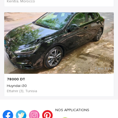
Kenitra, Morocco
2 ans Il ya
78000
DT
Huyndai i30
Ettahrir (3), Tunisia
NOS APPLICATIONS