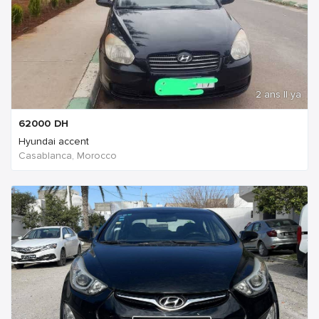
2 ans Il ya
62000
DH
Hyundai accent
Casablanca, Morocco