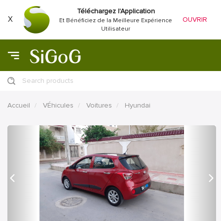
Téléchargez l'Application
X
OUVRIR
Et Bénéficiez de la Meilleure Expérience
Utilisateur
Search products
Accueil
VÉhicules
Voitures
Hyundai
précédent
Proc