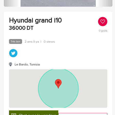
Hyundai grand i10
36000
DT
0
goûts
Très bon
2 ans Il ya
|
0 views
Le Bardo, Tunisia