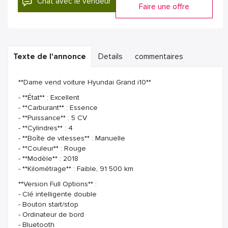
Chat avec le vendeur
Faire une offre
Texte de l'annonce
Details
commentaires
**Dame vend voiture Hyundai Grand i10**
- **État** : Excellent
- **Carburant** : Essence
- **Puissance** : 5 CV
- **Cylindres** : 4
- **Boîte de vitesses** : Manuelle
- **Couleur** : Rouge
- **Modèle** : 2018
- **Kilométrage** : Faible, 91 500 km
**Version Full Options** :
- Clé intelligente double
- Bouton start/stop
- Ordinateur de bord
- Bluetooth