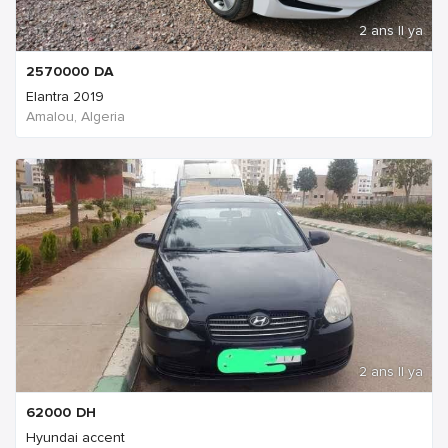
2 ans Il ya
2570000
DA
Elantra 2019
Amalou, Algeria
2 ans Il ya
62000
DH
Hyundai accent