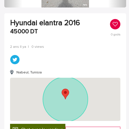
Hyundai elantra 2016
45000
DT
0
goûts
2 ans Il ya
|
0 views
Nabeul‎, Tunisia