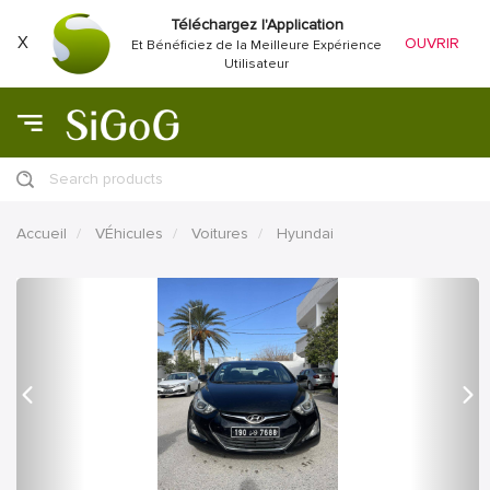
Téléchargez l'Application
X
OUVRIR
Et Bénéficiez de la Meilleure Expérience
Utilisateur
Search products
Accueil
VÉhicules
Voitures
Hyundai
précédent
Proc