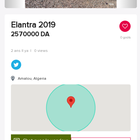
Elantra 2019
2570000
DA
0
goûts
2 ans Il ya
|
0 views
Amalou, Algeria