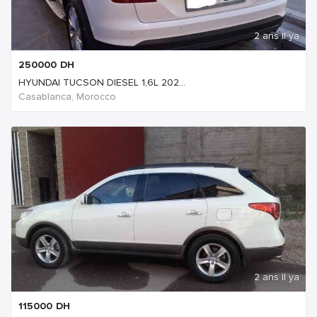
2 ans Il ya
250000
DH
HYUNDAI TUCSON DIESEL 1,6L 202...
Casablanca, Morocco
2 ans Il ya
115000
DH