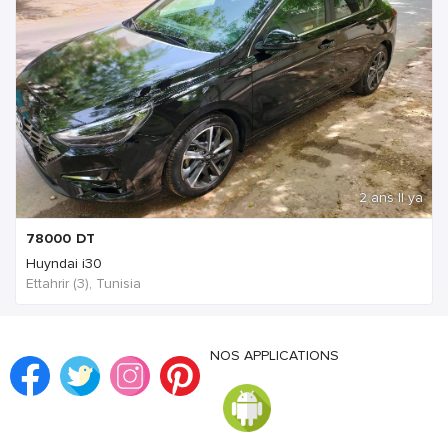
2 ans Il ya
78000
DT
Huyndai i30
Ettahrir (3), Tunisia
NOS APPLICATIONS