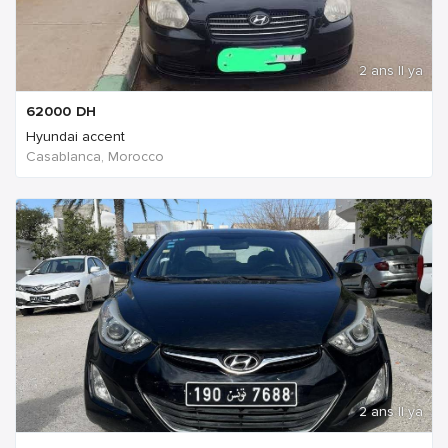
2 ans Il ya
62000
DH
Hyundai accent
Casablanca, Morocco
2 ans Il ya