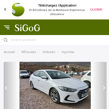
Téléchargez l'Application
X
OUVRIR
Et Bénéficiez de la Meilleure Expérience
Utilisateur
Search products
Accueil
VÉhicules
Voitures
Hyundai
précédent
Proc