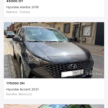
45000
DT
Hyundai elantra 2016
Nabeul‎, Tunisia
2 ans Il ya
175000
DH
Hyundai Accent 2021.
Kenitra, Morocco