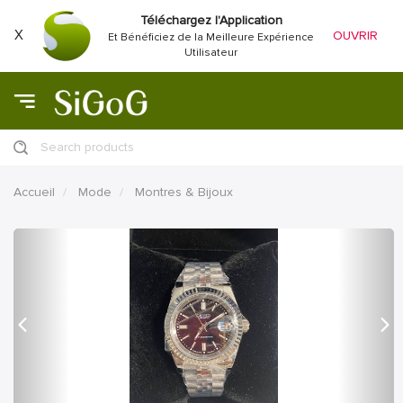
Téléchargez l'Application
X
OUVRIR
Et Bénéficiez de la Meilleure Expérience
Utilisateur
Search products
Accueil
Mode
Montres & Bijoux
précédent
Proc