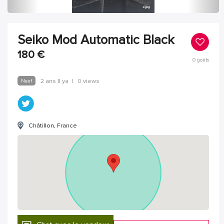
Seiko Mod Automatic Black
180
€
0
goûts
Neuf
2 ans Il ya
|
0 views
Châtillon, France