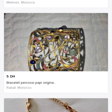
Meknes, Morocco
2 ans Il ya
5
DH
Bracelet percossi papi origina...
Rabat, Morocco