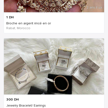
2 ans Il ya
1
DH
Broche en argent rincé en or
Rabat, Morocco
2 ans Il ya
300
DH
Jewelry Bracelet/ Earrings