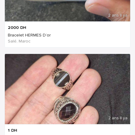
2 ans Il ya
2000
DH
Bracelet HERMES D’or
Salé, Maroc
2 ans Il ya
1
DH