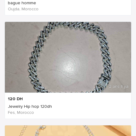
bague homme
Oujda, Morocco
2 ans Il ya
120
DH
Jewelry Hip hop 120dh
Fes, Morocco