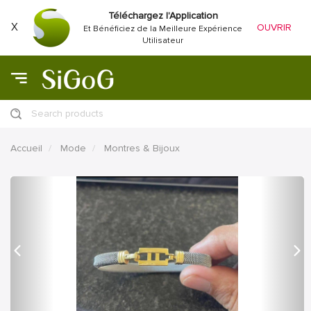
Téléchargez l'Application
X
OUVRIR
Et Bénéficiez de la Meilleure Expérience
Utilisateur
Search products
Accueil
Mode
Montres & Bijoux
précédent
Proc