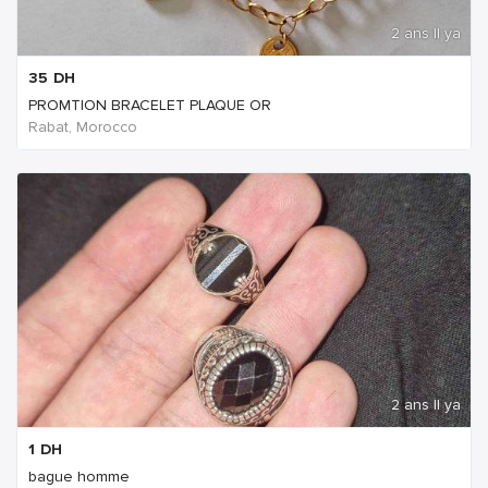
2 ans Il ya
35
DH
PROMTION BRACELET PLAQUE OR
Rabat, Morocco
2 ans Il ya
1
DH
bague homme