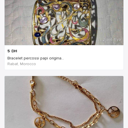
2 ans Il ya
5
DH
Bracelet percossi papi origina...
Rabat, Morocco