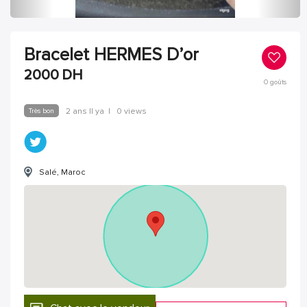
Bracelet HERMES D’or
2000
DH
0
goûts
Très bon
2 ans Il ya
|
0 views
Salé, Maroc