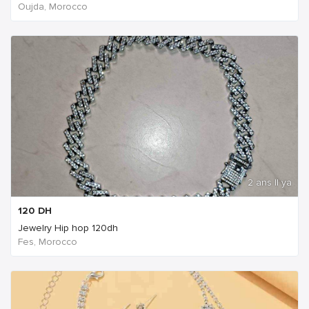
Oujda, Morocco
2 ans Il ya
120
DH
Jewelry Hip hop 120dh
Fes, Morocco