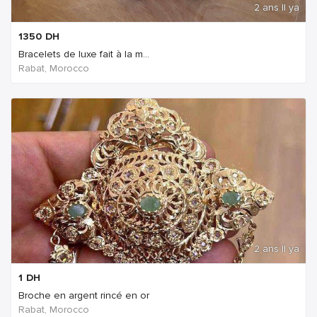
2 ans Il ya
1350
DH
Bracelets de luxe fait à la m...
Rabat, Morocco
2 ans Il ya
1
DH
Broche en argent rincé en or
Rabat, Morocco