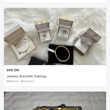
2 ans Il ya
300
DH
Jewelry Bracelet/ Earrings
Meknes, Morocco