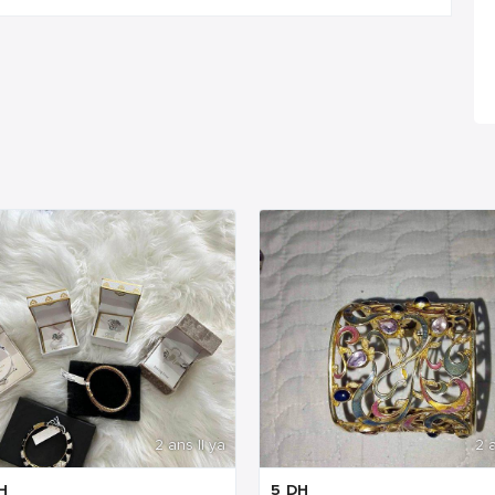
2 ans Il ya
2 a
H
5
DH