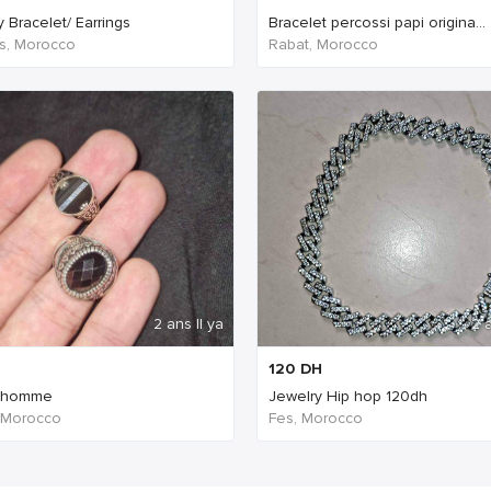
 Bracelet/ Earrings
Bracelet percossi papi origina...
s, Morocco
Rabat, Morocco
2 ans Il ya
2 a
120
DH
 homme
Jewelry Hip hop 120dh
 Morocco
Fes, Morocco