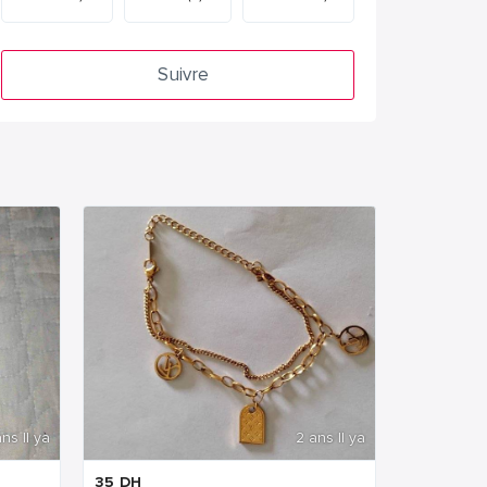
Suivre
ns Il ya
2 ans Il ya
35
DH