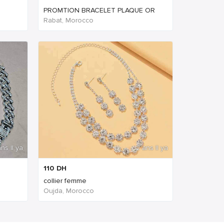
PROMTION BRACELET PLAQUE OR
Rabat, Morocco
ns Il ya
2 ans Il ya
110
DH
collier femme
Oujda, Morocco