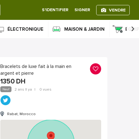
S'IDENTIFIER
SIGNER
VENDRE
›
ÉLECTRONIQUE
MAISON & JARDIN
ÉQUI
Bracelets de luxe fait à la main en
argent et pierre
1350
DH
Neuf
2 ans Il ya
|
0 vues
Rabat, Morocco