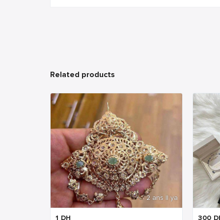
Related products
2 ans Il ya
1
DH
300
D