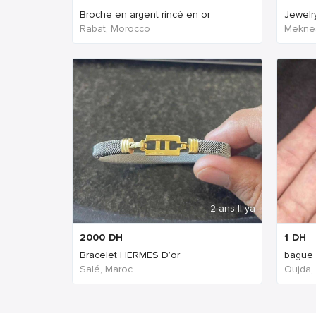
Broche en argent rincé en or
Jewelry
Rabat, Morocco
Mekne
2 ans Il ya
2000
DH
1
DH
Bracelet HERMES D’or
bague
Salé, Maroc
Oujda,