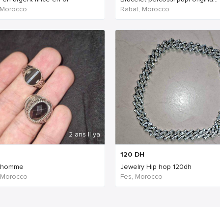
 Morocco
Rabat, Morocco
2 ans Il ya
2 a
120
DH
 homme
Jewelry Hip hop 120dh
 Morocco
Fes, Morocco