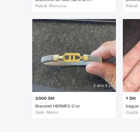
Rabat, Morocco
Rabat,
2 ans Il ya
2000
DH
1
DH
Bracelet HERMES D’or
bague
Salé, Maroc
Oujda,