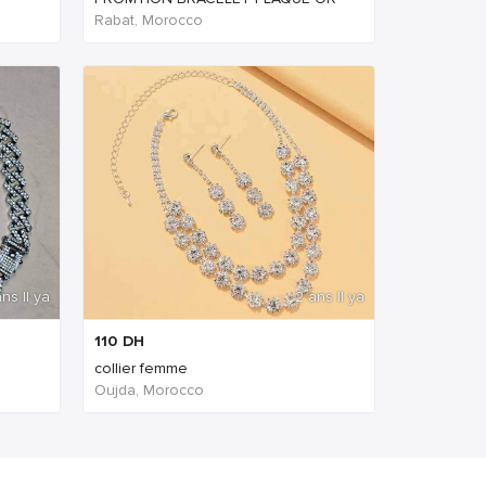
Rabat, Morocco
ns Il ya
2 ans Il ya
110
DH
collier femme
Oujda, Morocco