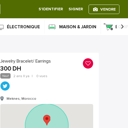
S'IDENTIFIER
SIGNER
VENDRE
›
ÉLECTRONIQUE
MAISON & JARDIN
ÉQUI
Jewelry Bracelet/ Earrings
300
DH
Neuf
2 ans Il ya
|
0 vues
Meknes, Morocco