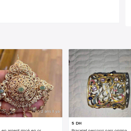
2 ans Il ya
2 a
5
DH
 en argent rincé en or
Bracelet percossi papi origina...