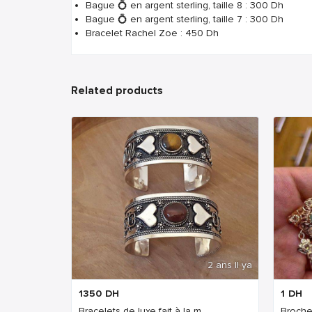
Bague 💍 en argent sterling, taille 8 : 300 Dh
Bague 💍 en argent sterling, taille 7 : 300 Dh
Bracelet Rachel Zoe : 450 Dh
Related products
2 ans Il ya
1350
DH
1
DH
Bracelets de luxe fait à la m...
Broche