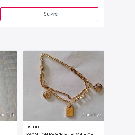
Suivre
ns Il ya
2 ans Il ya
35
DH
PROMTION BRACELET PLAQUE OR