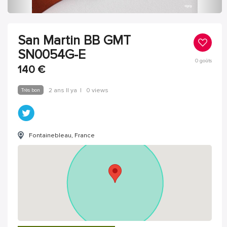
San Martin BB GMT
SN0054G-E
0
goûts
140
€
Très bon
2 ans Il ya
|
0 views
Fontainebleau, France