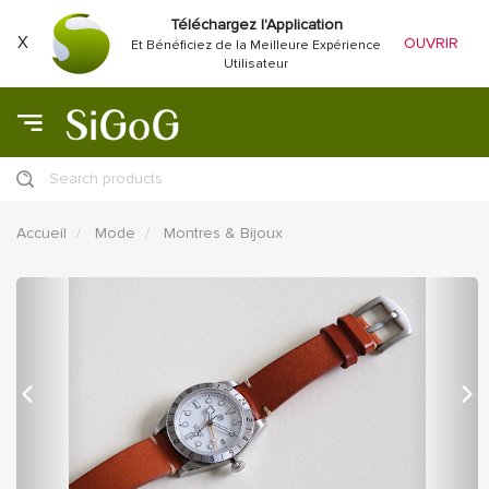
Téléchargez l'Application
X
OUVRIR
Et Bénéficiez de la Meilleure Expérience
Utilisateur
Search products
Accueil
Mode
Montres & Bijoux
précédent
Proc