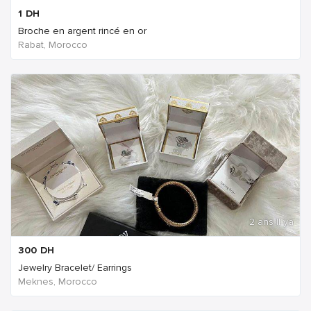
1
DH
Broche en argent rincé en or
Rabat, Morocco
2 ans Il ya
300
DH
Jewelry Bracelet/ Earrings
Meknes, Morocco