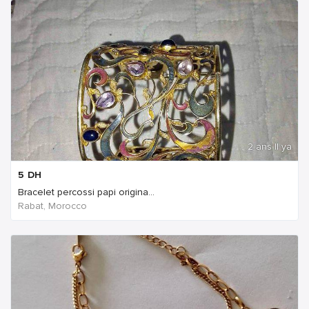
2 ans Il ya
5
DH
Bracelet percossi papi origina...
Rabat, Morocco