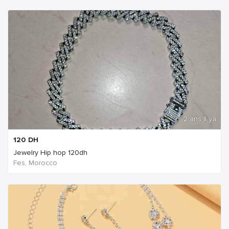
2 ans Il ya
120
DH
Jewelry Hip hop 120dh
Fes, Morocco