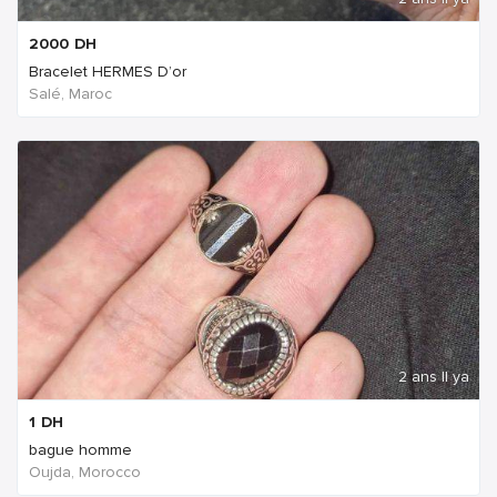
2000
DH
Bracelet HERMES D’or
Salé, Maroc
2 ans Il ya
1
DH
bague homme
Oujda, Morocco