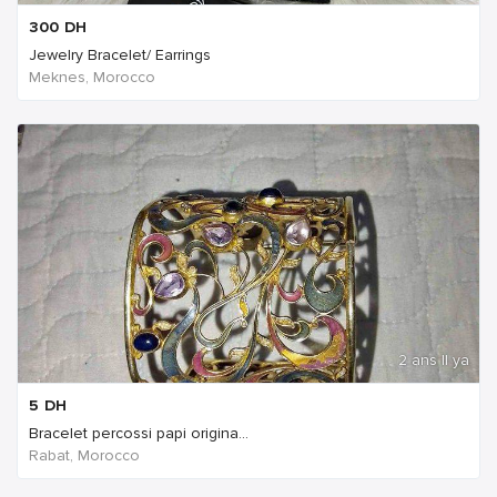
300
DH
Jewelry Bracelet/ Earrings
Meknes, Morocco
2 ans Il ya
5
DH
Bracelet percossi papi origina...
Rabat, Morocco