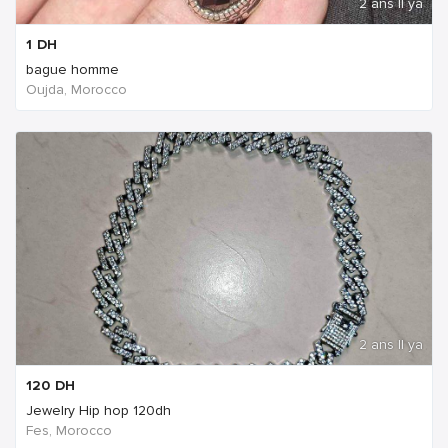
2 ans Il ya
1
DH
bague homme
Oujda, Morocco
2 ans Il ya
120
DH
Jewelry Hip hop 120dh
Fes, Morocco