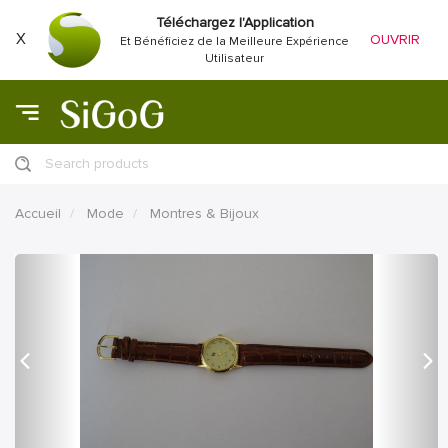
Téléchargez l'Application
X
OUVRIR
Et Bénéficiez de la Meilleure Expérience
Utilisateur
Search products
Accueil
Mode
Montres & Bijoux
précédent
Proc