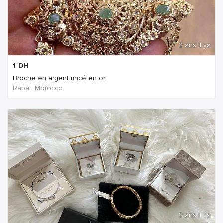
2 ans Il ya
1
DH
Broche en argent rincé en or
Rabat, Morocco
2 ans Il ya