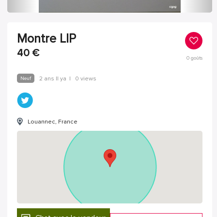
Montre LIP
40
€
0
goûts
Neuf
2 ans Il ya
|
0 views
Louannec, France