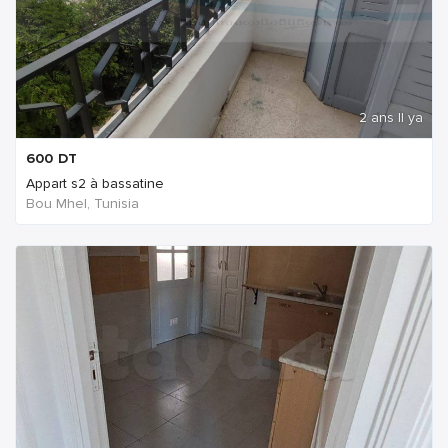
2 ans Il ya
600
DT
Appart s2 à bassatine
Bou Mhel, Tunisia