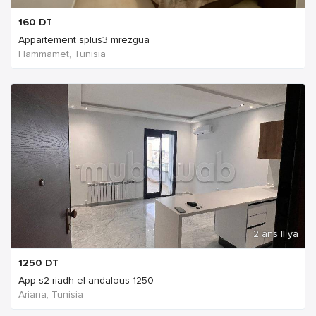
160
DT
Appartement splus3 mrezgua
Hammamet, Tunisia
2 ans Il ya
1250
DT
App s2 riadh el andalous 1250
Ariana, Tunisia