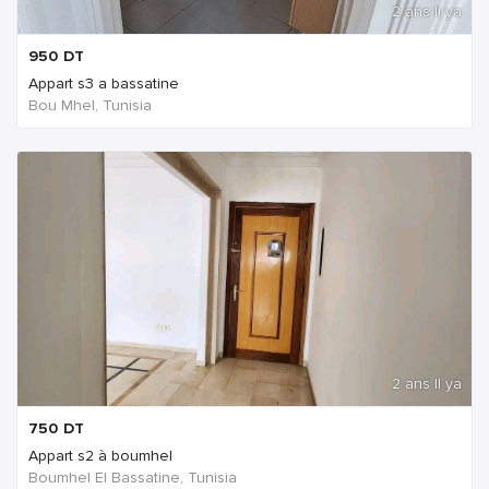
2 ans Il ya
950
DT
Appart s3 a bassatine
Bou Mhel, Tunisia
2 ans Il ya
750
DT
Appart s2 à boumhel
Boumhel El Bassatine, Tunisia