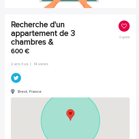
Recherche d'un
appartement de 3
0
goûts
chambres &
600
€
2 ans Il ya
|
14 views
Brest, France