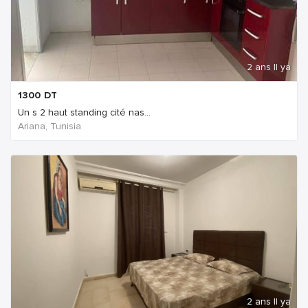
2 ans Il ya
1300
DT
Un s 2 haut standing cité nas...
Ariana, Tunisia
2 ans Il ya