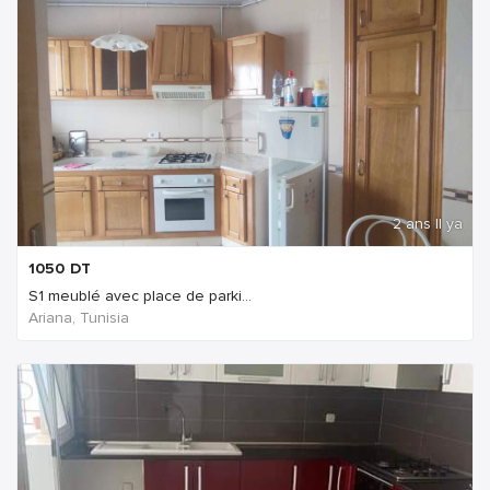
2 ans Il ya
1050
DT
S1 meublé avec place de parki...
Ariana, Tunisia