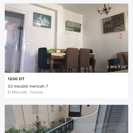
2 ans Il ya
1200
DT
S3 meublé menzah 7
El Menzah, Tunisia