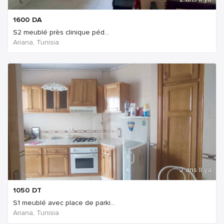
1600
DA
S2 meublé près clinique péd...
Ariana, Tunisia
2 ans Il ya
1050
DT
S1 meublé avec place de parki...
Ariana, Tunisia