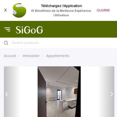
Téléchargez l'Application
X
OUVRIR
Et Bénéficiez de la Meilleure Expérience
Utilisateur
Search products
Accueil
Immobilier
Appartements
précédent
Proc