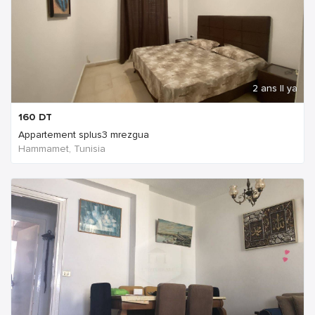
2 ans Il ya
160
DT
Appartement splus3 mrezgua
Hammamet, Tunisia