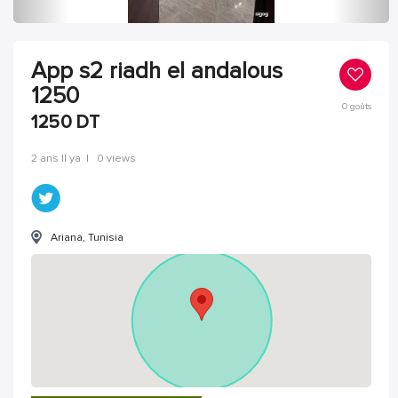
App s2 riadh el andalous
1250
0
goûts
1250
DT
2 ans Il ya
|
0 views
Ariana, Tunisia