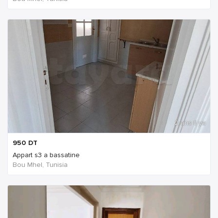
2 ans Il ya
950
DT
Appart s3 a bassatine
Bou Mhel, Tunisia