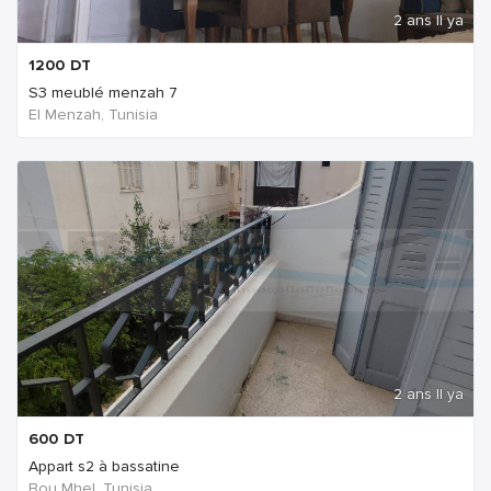
2 ans Il ya
1200
DT
S3 meublé menzah 7
El Menzah, Tunisia
2 ans Il ya
600
DT
Appart s2 à bassatine
Bou Mhel, Tunisia