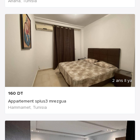
Ariana, Tunisia
2 ans Il ya
160
DT
Appartement splus3 mrezgua
Hammamet, Tunisia