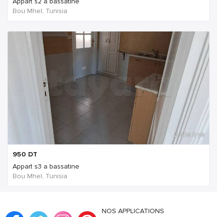
Appart s2 à bassatine
Bou Mhel, Tunisia
2 ans Il ya
950
DT
Appart s3 a bassatine
Bou Mhel, Tunisia
NOS APPLICATIONS