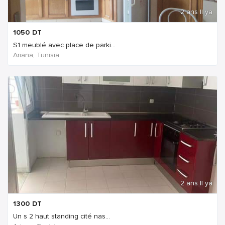
2 ans Il ya
1050
DT
S1 meublé avec place de parki...
Ariana, Tunisia
2 ans Il ya
1300
DT
Un s 2 haut standing cité nas...