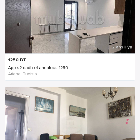
2 ans Il ya
1250
DT
App s2 riadh el andalous 1250
Ariana, Tunisia