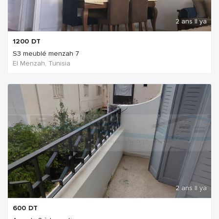
2 ans Il ya
1200
DT
S3 meublé menzah 7
El Menzah, Tunisia
2 ans Il ya
600
DT