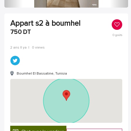
Appart s2 à boumhel
750
DT
0
goûts
2 ans Il ya
|
0 views
Boumhel El Bassatine, Tunisia