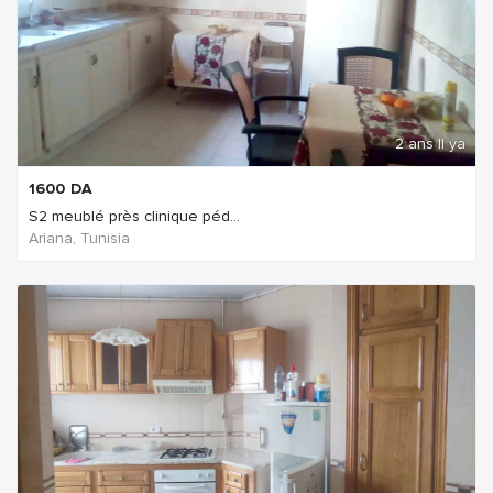
2 ans Il ya
1600
DA
S2 meublé près clinique péd...
Ariana, Tunisia