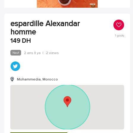
espardille Alexandar
homme
1
goûts
149
DH
Neuf
2 ans Il ya
|
2 views
Mohammedia, Morocco