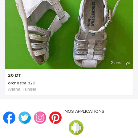
2 ans Il ya
20
DT
orchestra p20
Ariana, Tunisia
NOS APPLICATIONS