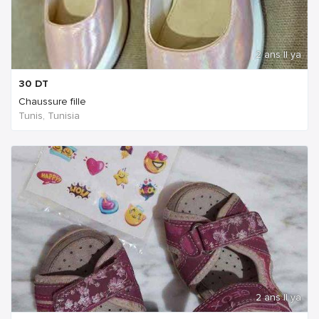
2 ans Il ya
30
DT
Chaussure fille
Tunis, Tunisia
2 ans Il ya