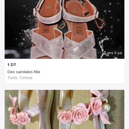
2 ans Il ya
1
DT
Des sandales fille
Tunis, Tunisia