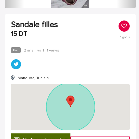
Sandale filles
15
DT
1
goûts
Bon
2 ans Il ya
|
1 views
Manouba, Tunisia