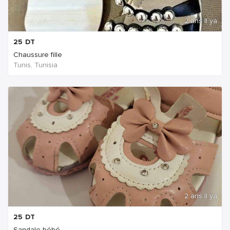
2 ans Il ya
25
DT
Chaussure fille
Tunis, Tunisia
2 ans Il ya
25
DT
Sandale bébé