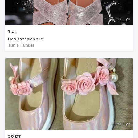
2 ans Il ya
1
DT
Des sandales fille
Tunis, Tunisia
2 ans Il ya
30
DT