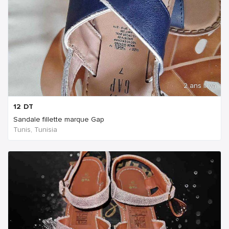
2 ans Il ya
12
DT
Sandale fillette marque Gap
Tunis, Tunisia