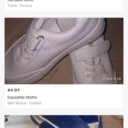
Tunis, Tunisia
2 ans Il ya
40
DT
Espadrille fillette
Ben Arous, Tunisia