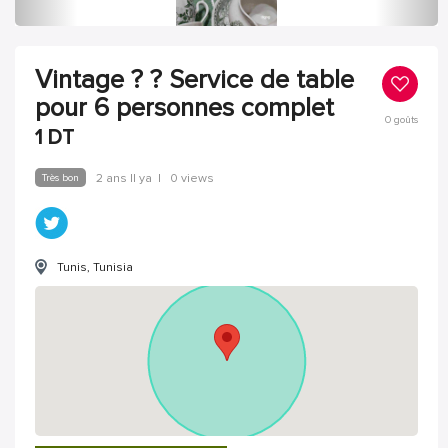
Vintage ? ? Service de table
pour 6 personnes complet
0
goûts
1
DT
Très bon
2 ans Il ya
|
0 views
Tunis, Tunisia