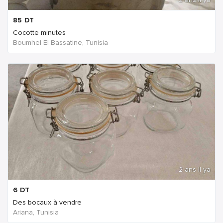
85
DT
Cocotte minutes
Boumhel El Bassatine, Tunisia
2 ans Il ya
6
DT
Des bocaux à vendre
Ariana, Tunisia