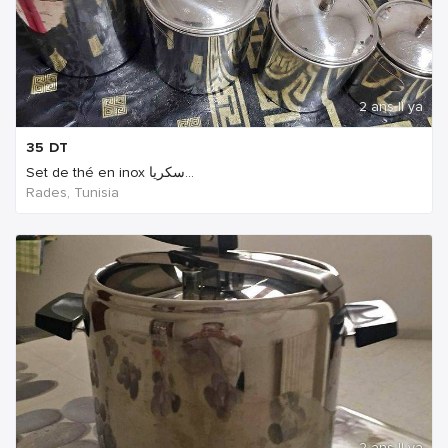
2 ans Il ya
35
DT
Set de thé en inox سكريا...
Rades, Tunisia
2 ans Il ya