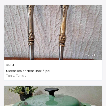
2 ans Il ya
20
DT
Ustensiles anciens inox à poi...
Tunis, Tunisia