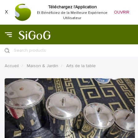
Téléchargez l'Application
X
OUVRIR
Et Bénéficiez de la Meilleure Expérience
Utilisateur
Search products
Accueil
Maison & Jardin
Arts de la table
précédent
Proc