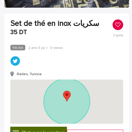
Set de thé en inox سكريات
35
DT
0
goûts
Très bon
2 ans Il ya
|
0 views
Rades, Tunisia