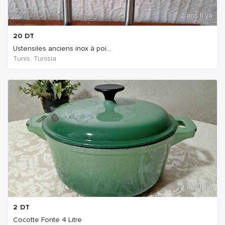
2 ans Il ya
20
DT
Ustensiles anciens inox à poi...
Tunis, Tunisia
2 ans Il ya
2
DT
Cocotte Fonte 4 Litre