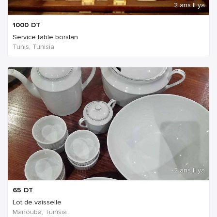
2 ans Il ya
1000
DT
Service table borslan
Tunis, Tunisia
2 ans Il ya
65
DT
Lot de vaisselle
Manouba, Tunisia