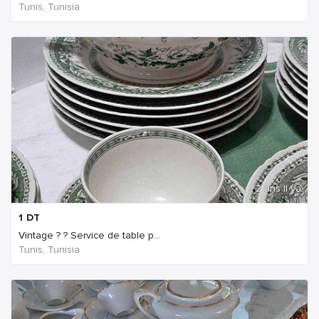
Tunis, Tunisia
2 ans Il ya
1
DT
Vintage ? ? Service de table p...
Tunis, Tunisia