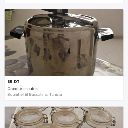
2 ans Il ya
85
DT
Cocotte minutes
Boumhel El Bassatine, Tunisia