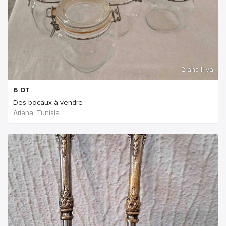
2 ans Il ya
6
DT
Des bocaux à vendre
Ariana, Tunisia