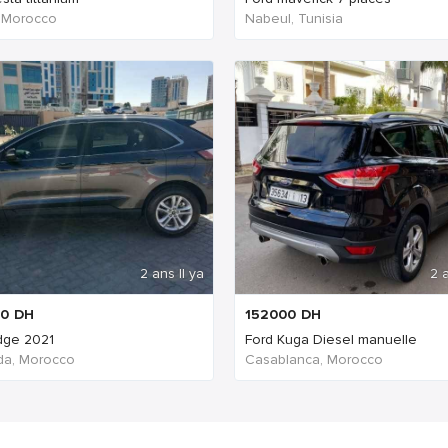
, Morocco
Nabeul‎, Tunisia
2 ans Il ya
2 a
0
DH
152000
DH
dge 2021
Ford Kuga Diesel manuelle
ida, Morocco
Casablanca, Morocco