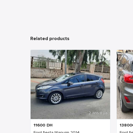
Related products
2 ans Il ya
11600
DH
13800
Ford fiesta titanuim 2014
Ford fi