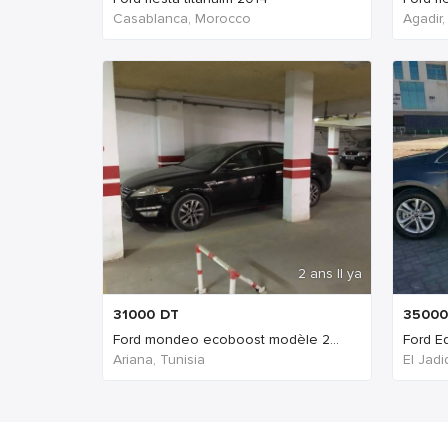
Casablanca, Morocco
Agadir
2 ans Il ya
31000
DT
35000
Ford mondeo ecoboost modèle 2...
Ford E
Ariana, Tunisia
El Jad