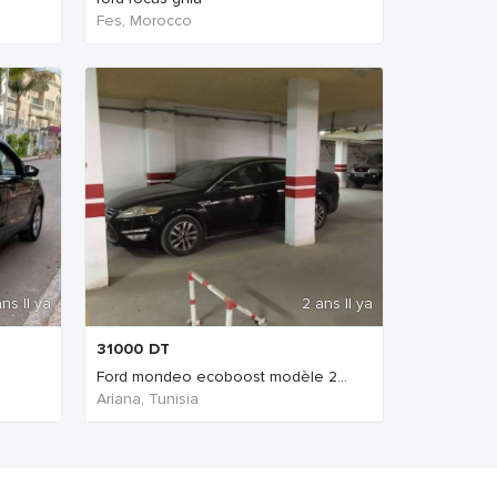
Fes, Morocco
ns Il ya
2 ans Il ya
31000
DT
Ford mondeo ecoboost modèle 2...
Ariana, Tunisia