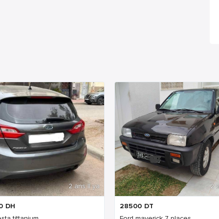
2 ans Il ya
2 a
0
DH
28500
DT
esta tittanium
Ford maverick 7 places