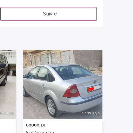
Suivre
ns Il ya
2 ans Il ya
60000
DH
ford focus ghia