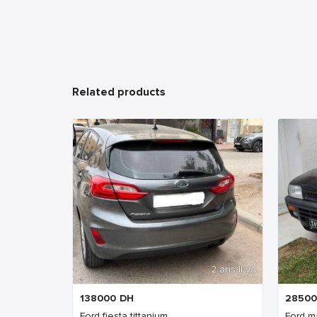
Related products
2 ans Il ya
138000
DH
28500
Ford fiesta tittanium
Ford m