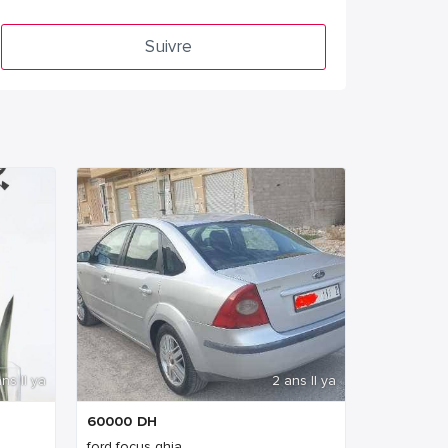
Suivre
ns Il ya
2 ans Il ya
60000
DH
ford focus ghia