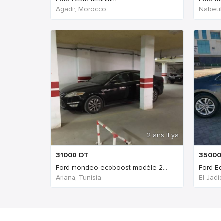
Agadir, Morocco
Nabeul‎
2 ans Il ya
31000
DT
35000
Ford mondeo ecoboost modèle 2...
Ford E
Ariana, Tunisia
El Jad