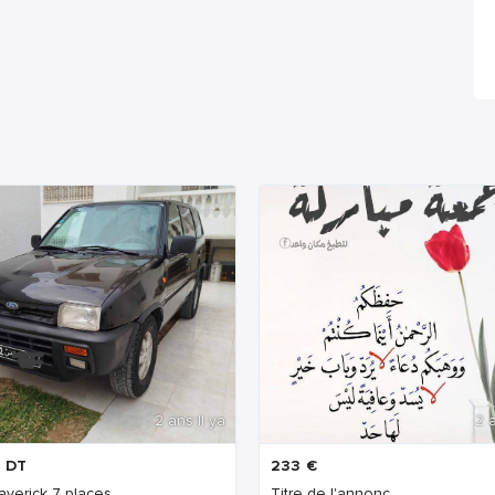
2 ans Il ya
2 a
DT
233
€
averick 7 places
Titre de l'annonc