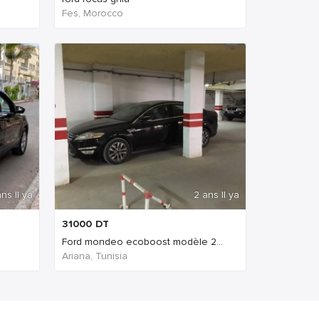
Fes, Morocco
ns Il ya
2 ans Il ya
31000
DT
Ford mondeo ecoboost modèle 2...
Ariana, Tunisia