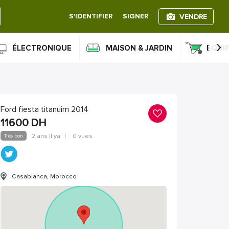
S'IDENTIFIER
SIGNER
VENDRE
›
ÉLECTRONIQUE
MAISON & JARDIN
ÉQUI
Ford fiesta titanuim 2014
11600
DH
Très bon
2 ans Il ya
|
0 vues
Casablanca, Morocco