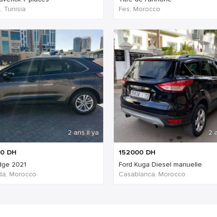
, Tunisia
Fes, Morocco
2 ans Il ya
2 a
0
DH
152000
DH
dge 2021
Ford Kuga Diesel manuelle
ida, Morocco
Casablanca, Morocco