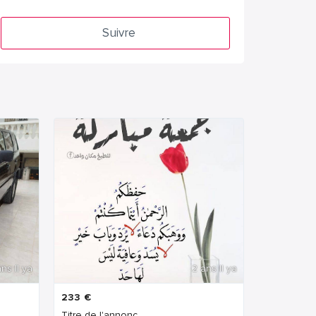
Suivre
ns Il ya
2 ans Il ya
233
€
Titre de l'annonc