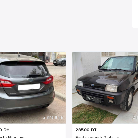
2 ans Il ya
2 a
0
DH
28500
DT
esta tittanium
Ford maverick 7 places