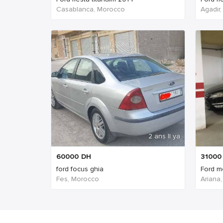
Casablanca, Morocco
Agadir
2 ans Il ya
60000
DH
31000
ford focus ghia
Ford m
Fes, Morocco
Ariana,