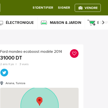
S'IDENTIFIER
SIGNER
VENDRE
›
ÉLECTRONIQUE
MAISON & JARDIN
ÉQUI
Ford mondeo ecoboost modèle 2014
31000
DT
2 ans Il ya
|
3 vues
Ariana, Tunisia