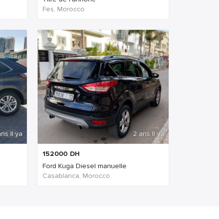
Fes, Morocco
ns Il ya
2 ans Il ya
152000
DH
Ford Kuga Diesel manuelle
Casablanca, Morocco