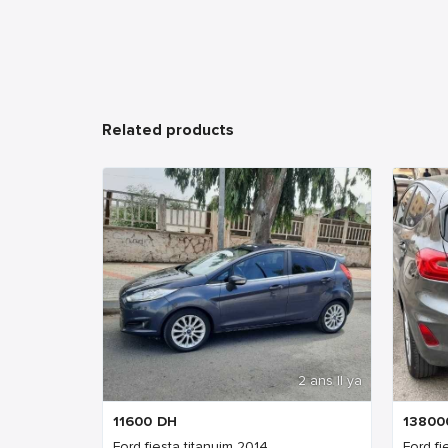
Related products
2 ans Il ya
11600
DH
13800
Ford fiesta titanuim 2014
Ford fi