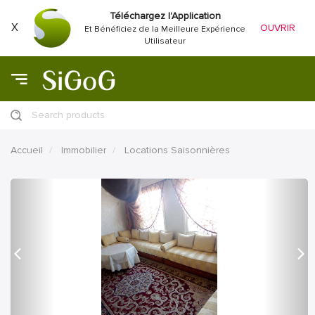
Téléchargez l'Application
X
OUVRIR
Et Bénéficiez de la Meilleure Expérience
Utilisateur
Search products
Accueil
Immobilier
Locations Saisonnières
précédent
Proc