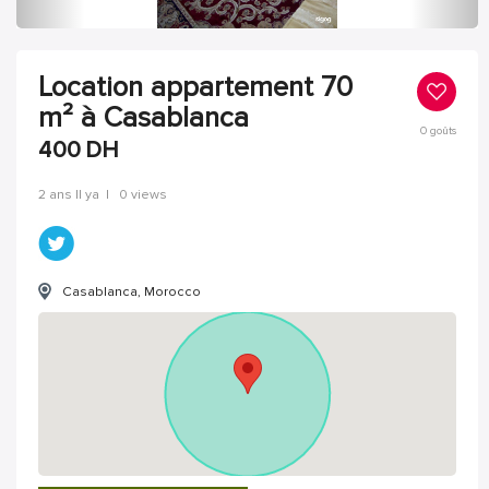
Location appartement 70
m² à Casablanca
0
goûts
400
DH
2 ans Il ya
|
0 views
Casablanca, Morocco