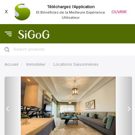
Téléchargez l'Application
X
OUVRIR
Et Bénéficiez de la Meilleure Expérience
Utilisateur
Search products
Accueil
Immobilier
Locations Saisonnières
précédent
Proc