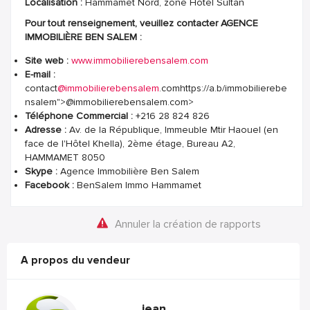
Localisation :
Hammamet Nord, zone Hôtel Sultan
Pour tout renseignement, veuillez contacter AGENCE
IMMOBILIÈRE BEN SALEM :
Site web :
www.immobilierebensalem.com
E-mail :
contact
@immobilierebensalem
.comhttps://a.b/immobilierebe
nsalem">@immobilierebensalem.com>
Téléphone Commercial :
+216 28 824 826
Adresse :
Av. de la République, Immeuble Mtir Haouel (en
face de l'Hôtel Khella), 2ème étage, Bureau A2,
HAMMAMET 8050
Skype :
Agence Immobilière Ben Salem
Facebook :
BenSalem Immo Hammamet
Annuler la création de rapports
A propos du vendeur
jean