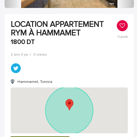
LOCATION APPARTEMENT
RYM À HAMMAMET
0
goûts
1800
DT
2 ans Il ya
|
0 views
Hammamet, Tunisia