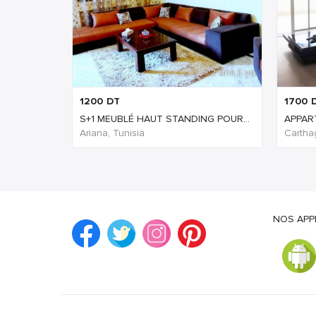
2 ans Il ya
1200
DT
1700
S+1 MEUBLÉ HAUT STANDING POUR...
APPART
Ariana, Tunisia
Cartha
NOS APP