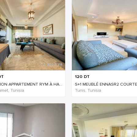
2 ans Il ya
2 a
DT
120
DT
ION APPARTEMENT RYM À HA...
S+1 MEUBLÉ ENNASR2 COURTE 
et, Tunisia
Tunis, Tunisia