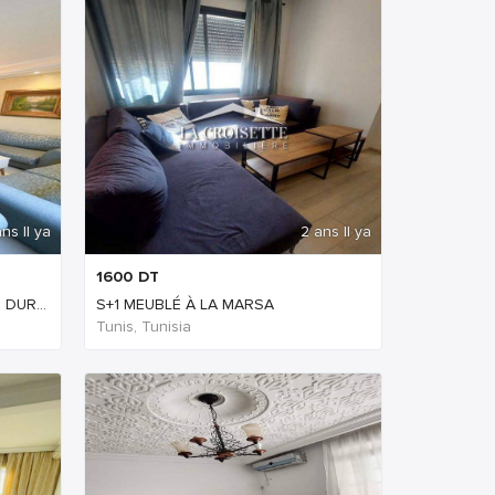
ns Il ya
2 ans Il ya
1600
DT
DUR...
S+1 MEUBLÉ À LA MARSA
Tunis, Tunisia