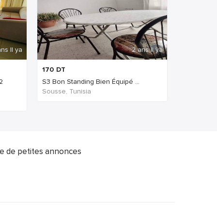
ns Il ya
2 ans Il ya
170
DT
2
S3 Bon Standing Bien Équipé ...
Sousse, Tunisia
ite de petites annonces