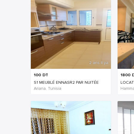
2 ans Il ya
100
DT
1800
S1 MEUBLÉ ENNASR2 PAR NUITÉE
LOCAT
Ariana, Tunisia
Hammam