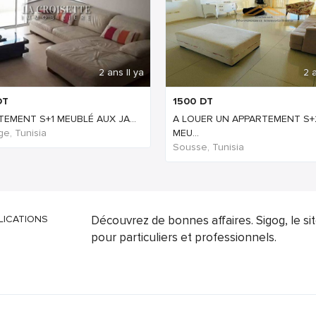
2 ans Il ya
2 a
DT
1500
DT
EMENT S+1 MEUBLÉ AUX JA...
A LOUER UN APPARTEMENT S+
ge, Tunisia
MEU...
Sousse, Tunisia
LICATIONS
Découvrez de bonnes affaires. Sigog, le s
pour particuliers et professionnels.