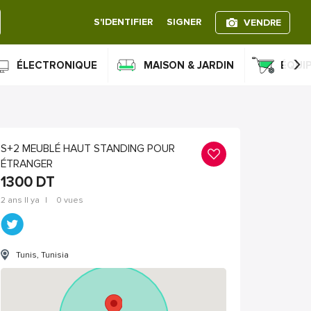
S'IDENTIFIER
SIGNER
VENDRE
›
ÉLECTRONIQUE
MAISON & JARDIN
ÉQUI
S+2 MEUBLÉ HAUT STANDING POUR
ÉTRANGER
1300
DT
2 ans Il ya
|
0 vues
Tunis, Tunisia