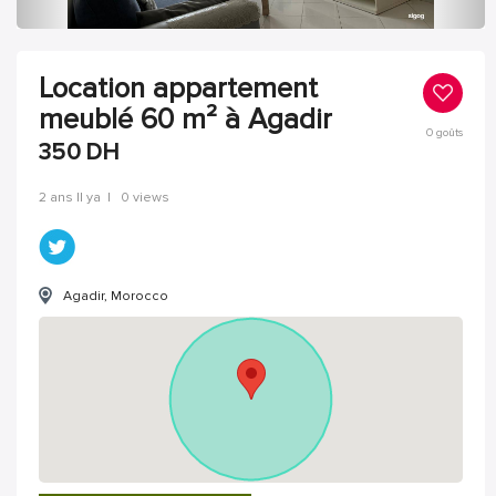
Location appartement
meublé 60 m² à Agadir
0
goûts
350
DH
2 ans Il ya
|
0 views
Agadir, Morocco