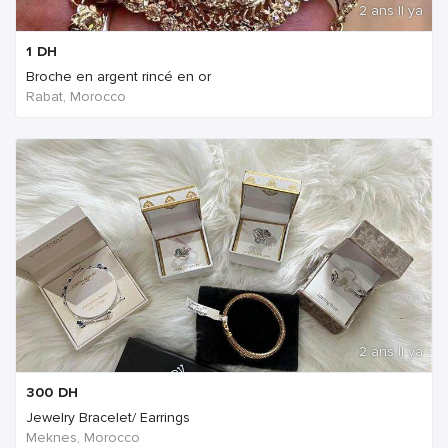
2 ans Il ya
1
DH
Broche en argent rincé en or
Rabat, Morocco
2 ans Il ya
300
DH
Jewelry Bracelet/ Earrings
Meknes, Morocco