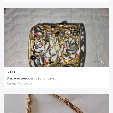
2 ans Il ya
5
DH
Bracelet percossi papi origina...
Rabat, Morocco