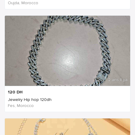
Oujda, Morocco
2 ans Il ya
120
DH
Jewelry Hip hop 120dh
Fes, Morocco