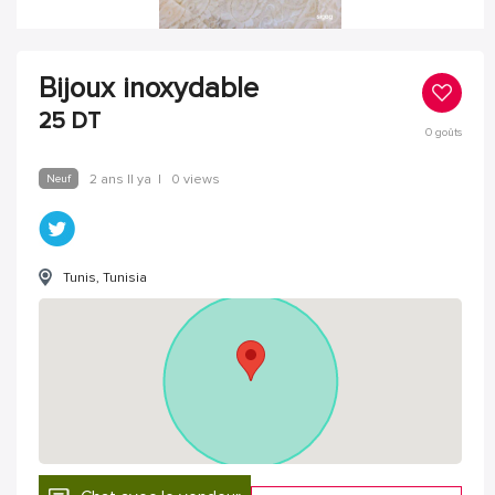
Bijoux inoxydable
25
DT
0
goûts
Neuf
2 ans Il ya
|
0 views
Tunis, Tunisia