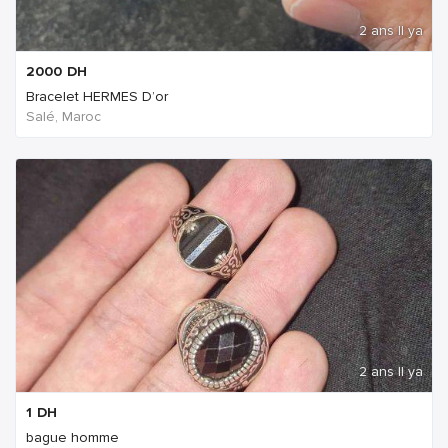
2 ans Il ya
2000
DH
Bracelet HERMES D’or
Salé, Maroc
2 ans Il ya
1
DH
bague homme