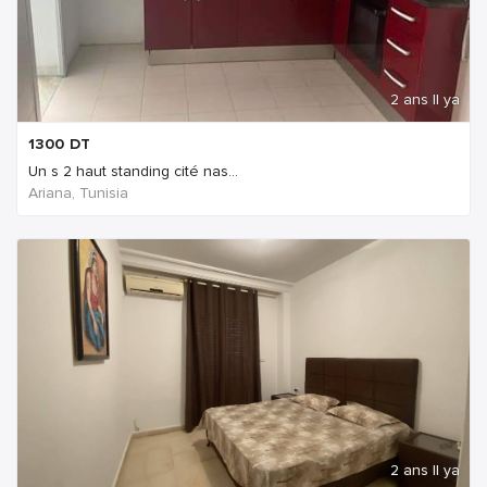
2 ans Il ya
1300
DT
Un s 2 haut standing cité nas...
Ariana, Tunisia
2 ans Il ya