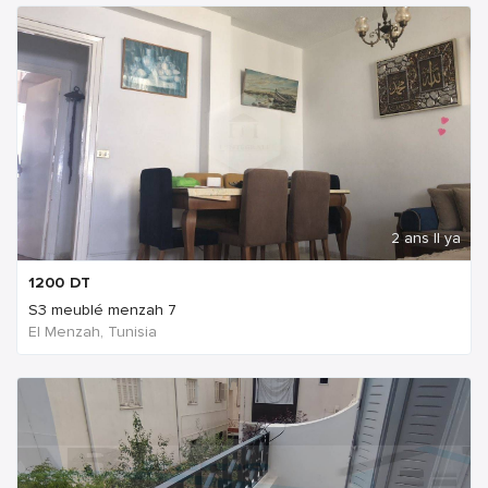
2 ans Il ya
1200
DT
S3 meublé menzah 7
El Menzah, Tunisia