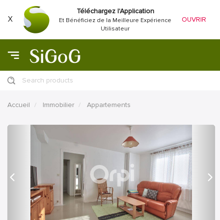
Téléchargez l'Application
X
OUVRIR
Et Bénéficiez de la Meilleure Expérience
Utilisateur
Search products
Accueil
Immobilier
Appartements
précédent
Proc