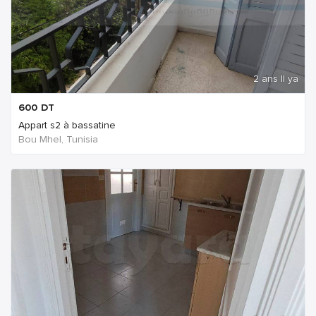
2 ans Il ya
600
DT
Appart s2 à bassatine
Bou Mhel, Tunisia