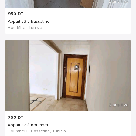
2 ans Il ya
950
DT
Appart s3 a bassatine
Bou Mhel, Tunisia
2 ans Il ya
750
DT
Appart s2 à boumhel
Boumhel El Bassatine, Tunisia