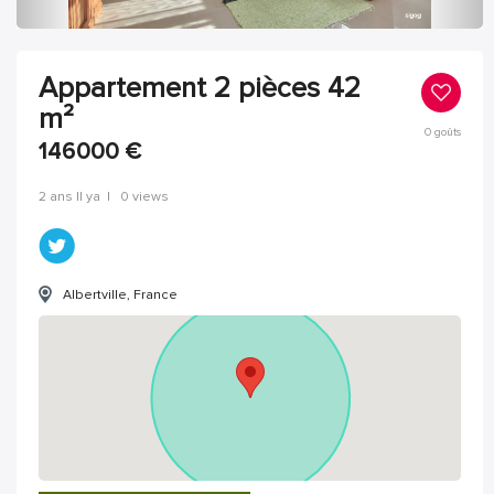
Appartement 2 pièces 42
m²
0
goûts
146000
€
2 ans Il ya
|
0 views
Albertville, France