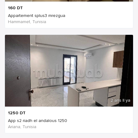
160
DT
Appartement splus3 mrezgua
Hammamet, Tunisia
2 ans Il ya
1250
DT
App s2 riadh el andalous 1250
Ariana, Tunisia