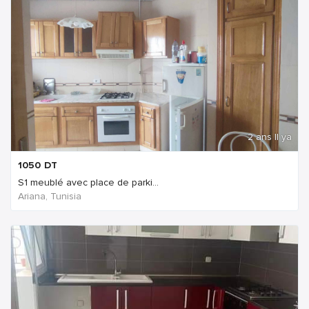
2 ans Il ya
1050
DT
S1 meublé avec place de parki...
Ariana, Tunisia